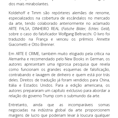
dos mais mirabolantes.
Koldehoff e Timm são repórteres alemães de renome,
especializados na cobertura de escândalos no mercado
da arte, tendo colaborado anteriormente no aclamado
ARTE FALSA, DINHEIRO REAL (
Falsche Bilder, Echtes Geld
),
sobre o caso do falsificador Wolfgang Beltracchi. O livro foi
traduzido na França e venceu os prêmios Annette
Giacometti e Otto Brenner.
Em ARTE E CRIME, também muito elogiado pela crítica na
Alemanha e recomendado pelo New Books in German, os
autores apresentam uma rigorosa pesquisa que revela
como funcionam os grandes esquemas de falsificação,
contrabando e lavagem de dinheiro e quem está por trás
deles. Direitos de tradução já foram vendidos para China,
Itália e Estados Unidos. Para a edição americana, os
autores prepararam um capítulo exlclusivo para abordar a
relação do governo Trump com o submundo da arte.
Entretanto, ainda que as incomparáveis somas
negociadas na indústria global da arte proporcionem
margens de lucro que poderiam levar à loucura qualquer