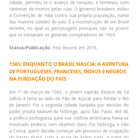
cidade, permitiu-se o avanço de tanques, e terminou com
centenas de mortos pelas ruas. O governo brasileiro violou
a Convenção de Haia contra sua própria população, numa
das maiores cidades do país. É a reconstrução de um Brasil
recente, no qual os personagens principais são os jovens
que se tornariam os generais conspiradores de 1964.
Status/Publicação:
Pela Record, em 2016.
1565, ENQUANTO O BRASIL NASCIA: A AVENTURA
DE PORTUGUESES, FRANCESES, ÍNDIOS E NEGROS
NA FUNDAÇÃO DO PAÍS
Em 1º de março de 1565, o jovem capitão Estácio de Sá
saltou à terra ao lado do Pão de Açúcar para fundar o Rio
de Janeiro. Foi a segunda cidade fundada por decisão do
padre jesuíta Manuel da Nóbrega, após São Paulo. Até ali,
a política portuguesa para sua colônia americana havia se
mostrado errática, sem objetivo claro. Foi Nóbrega, e não
a Coroa, quem decidiu começar um processo de ocupação
do futuro Brasil, com a ajuda de índios tupis, a partir do