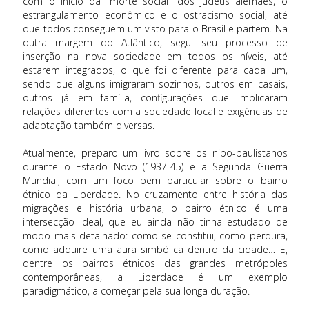
com o início da “morte social” dos judeus alemães, o
estrangulamento econômico e o ostracismo social, até
que todos conseguem um visto para o Brasil e partem. Na
outra margem do Atlântico, segui seu processo de
inserção na nova sociedade em todos os níveis, até
estarem integrados, o que foi diferente para cada um,
sendo que alguns imigraram sozinhos, outros em casais,
outros já em família, configurações que implicaram
relações diferentes com a sociedade local e exigências de
adaptação também diversas.
Atualmente, preparo um livro sobre os nipo-paulistanos
durante o Estado Novo (1937-45) e a Segunda Guerra
Mundial, com um foco bem particular sobre o bairro
étnico da Liberdade. No cruzamento entre história das
migrações e história urbana, o bairro étnico é uma
intersecção ideal, que eu ainda não tinha estudado de
modo mais detalhado: como se constitui, como perdura,
como adquire uma aura simbólica dentro da cidade… E,
dentre os bairros étnicos das grandes metrópoles
contemporâneas, a Liberdade é um exemplo
paradigmático, a começar pela sua longa duração.