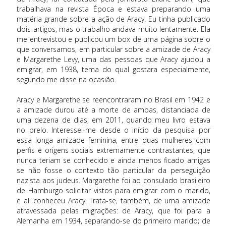
trabalhava na revista Época e estava preparando uma
matéria grande sobre a ação de Aracy. Eu tinha publicado
dois artigos, mas o trabalho andava muito lentamente. Ela
me entrevistou e publicou um box de uma página sobre o
que conversamos, em particular sobre a amizade de Aracy
e Margarethe Levy, uma das pessoas que Aracy ajudou a
emigrar, em 1938, tema do qual gostara especialmente,
segundo me disse na ocasião.
Aracy e Margarethe se reencontraram no Brasil em 1942 e
a amizade durou até a morte de ambas, distanciada de
uma dezena de dias, em 2011, quando meu livro estava
no prelo. Interessei-me desde o início da pesquisa por
essa longa amizade feminina, entre duas mulheres com
perfis e origens sociais extremamente contrastantes, que
nunca teriam se conhecido e ainda menos ficado amigas
se não fosse o contexto tão particular da perseguição
nazista aos judeus. Margarethe foi ao consulado brasileiro
de Hamburgo solicitar vistos para emigrar com o marido,
e ali conheceu Aracy. Trata-se, também, de uma amizade
atravessada pelas migrações: de Aracy, que foi para a
Alemanha em 1934, separando-se do primeiro marido; de