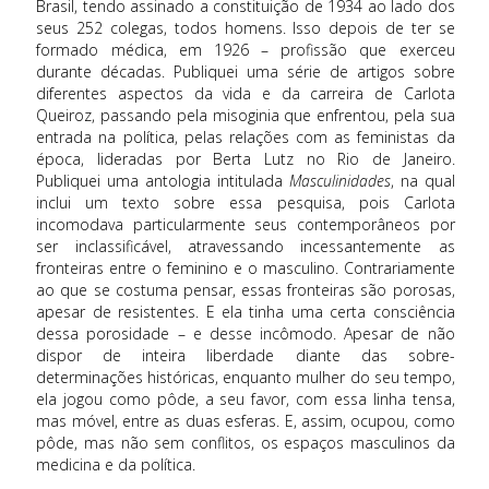
Brasil, tendo assinado a constituição de 1934 ao lado dos
seus 252 colegas, todos homens. Isso depois de ter se
formado médica, em 1926 – profissão que exerceu
durante décadas. Publiquei uma série de artigos sobre
diferentes aspectos da vida e da carreira de Carlota
Queiroz, passando pela misoginia que enfrentou, pela sua
entrada na política, pelas relações com as feministas da
época, lideradas por Berta Lutz no Rio de Janeiro.
Publiquei uma antologia intitulada
Masculinidades
, na qual
inclui um texto sobre essa pesquisa, pois Carlota
incomodava particularmente seus contemporâneos por
ser inclassificável, atravessando incessantemente as
fronteiras entre o feminino e o masculino. Contrariamente
ao que se costuma pensar, essas fronteiras são porosas,
apesar de resistentes. E ela tinha uma certa consciência
dessa porosidade – e desse incômodo. Apesar de não
dispor de inteira liberdade diante das sobre-
determinações históricas, enquanto mulher do seu tempo,
ela jogou como pôde, a seu favor, com essa linha tensa,
mas móvel, entre as duas esferas. E, assim, ocupou, como
pôde, mas não sem conflitos, os espaços masculinos da
medicina e da política.