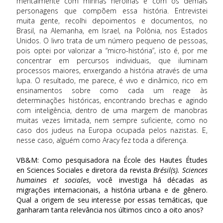
mentalmente com minhas heroínas e com os demais
personagens que compõem essa história. Entrevistei
muita gente, recolhi depoimentos e documentos, no
Brasil, na Alemanha, em Israel, na Polônia, nos Estados
Unidos. O livro trata de um número pequeno de pessoas,
pois optei por valorizar a “micro-história”, isto é, por me
concentrar em percursos individuais, que iluminam
processos maiores, enxergando a história através de uma
lupa. O resultado, me parece, é vivo e dinâmico, rico em
ensinamentos sobre como cada um reage às
determinações históricas, encontrando brechas e agindo
com inteligência, dentro de uma margem de manobras
muitas vezes limitada, nem sempre suficiente, como no
caso dos judeus na Europa ocupada pelos nazistas. E,
nesse caso, alguém como Aracy fez toda a diferença.
VB&M: Como pesquisadora na École des Hautes Études
en Sciences Sociales e diretora da revista
Brésil(s). Sciences
humaines et sociales
, você investiga há décadas as
migrações internacionais, a história urbana e de gênero.
Qual a origem de seu interesse por essas temáticas, que
ganharam tanta relevância nos últimos cinco a oito anos?