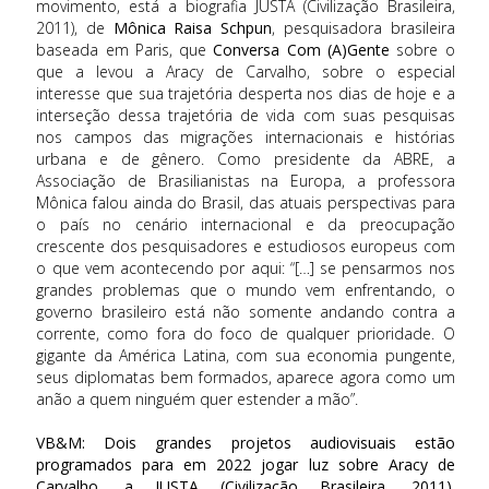
movimento, está a biografia JUSTA (Civilização Brasileira,
2011), de
Mônica Raisa Schpun
, pesquisadora brasileira
baseada em Paris, que
Conversa Com (A)Gente
sobre o
que a levou a Aracy de Carvalho, sobre o especial
interesse que sua trajetória desperta nos dias de hoje e a
interseção dessa trajetória de vida com suas pesquisas
nos campos das migrações internacionais e histórias
urbana e de gênero. Como presidente da ABRE, a
Associação de Brasilianistas na Europa, a professora
Mônica falou ainda do Brasil, das atuais perspectivas para
o país no cenário internacional e da preocupação
crescente dos pesquisadores e estudiosos europeus com
o que vem acontecendo por aqui: “[…] se pensarmos nos
grandes problemas que o mundo vem enfrentando, o
governo brasileiro está não somente andando contra a
corrente, como fora do foco de qualquer prioridade. O
gigante da América Latina, com sua economia pungente,
seus diplomatas bem formados, aparece agora como um
anão a quem ninguém quer estender a mão”.
VB&M: Dois grandes projetos audiovisuais estão
programados para em 2022 jogar luz sobre Aracy de
Carvalho, a JUSTA (Civilização Brasileira, 2011).