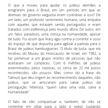
O que a moveu para ajudar os judeus alemães a
emigrarem para o Brasil, em um período em que as
diretivas do governo varguista eram contrárias a isso? De
um lado, um profundo sentimento humano, uma empatia
com aqueles que estavam sendo perseguidos e eram
tratados com indiferença pelo mundo afora. De outro, em
um falso paradoxo, uma crença na humanidade, apesar
de tudo. Foi assim que Aracy agiu contra a corrente e usou
do espaço de que dispunha para agilizar a partida para o
Brasil de judeus hamburgueses. O título de Justa, que ela
recebeu do Museu do Holocausto de Israel, em 1982, a
faz pertencer a um grupo restrito de pessoas que não
aceitaram ser cúmplices. Com 6 milhões de judeus
exterminados pelos nazistas, os cerca de 22 mil Justos
reconhecidos são poucos. Mas, como diz a frase do
Talmud que deu origem ao reconhecimento daqueles, não
judeus, que se arriscaram para salvar judeus da
perseguição hitlerista, “quem salva uma vida, salva a
Humanidade”.
O fato de não compactuar e, também, de não se
contentar em olhar para o lado e seguir cuidando