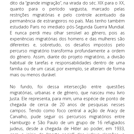
dito da “grande imigração”, na virada do séc. XIX para o XX,
quanto para o período varguista, marcado pelas
restrições migratórias e pelo controle acentuado da
permanência de estrangeiros no país. Mas tenho também
estudado Paris no imediato pós-Segunda Guerra Mundial.
E nunca perdi meu olhar sensível ao gênero, pois as
experiências migratórias dos homens e das mulheres são
diferentes e, sobretudo, os desafios impostos pelo
percurso migratório transforma profundamente a ordem
do gênero. Assim, diante do projeto migratório, a divisão
habitual de tarefas e responsabilidades dentro de uma
família ou de um casal, por exemplo, se alteram de forma
mais ou menos durável.
No fundo, foi dessa intersecção entre questões
migratórias, urbanas e de gênero, que nasceu meu livro
Justa. Ele representa, para mim, uma espécie de ponto de
chegada de cerca de 20 anos de pesquisas nesses
campos. Tendo como foco central a ação de Aracy de
Carvalho, pude seguir os percursos migratórios entre
Hamburgo e São Paulo de um grupo de 16 refugiados
judeus, desde a chegada de Hitler ao poder, em 1933,