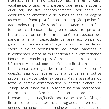
internacionalmente no passado, não é mais o caso.
Atualmente, o Brasil é o parceiro que nenhum governo
quer ter, inclusive economicamente, por conta da
destruição na Amazônia e de outros abusos. As viagens
recentes de Raoni pela Europa e a recepção que lhe foi
dada pelos responsáveis políticos deixaram clara a falta
total de credibilidade do governo brasileiro junto às
lideranças europeias. E a crise econômica causada pela
pandemia (e a incapacidade da área econômica do
governo em enfrentá-la) só jogou mais uma pá de cal
sobre qualquer possibilidade de novas parcerias e
investimentos. Vimos as multinacionais que vêm fechando
fábricas e deixando o país. Outro exemplo, o acordo da
UE com o Mercosul, que beneficiaria o Brasil em primeira
linha, conta com grandes resistências na Europa. A
questão saiu dos radares com a pandemia e outros
problemas vividos pelos 27 países. Mas a assinatura do
texto já parecia comprometida. A derrota eleitoral de
Trump isolou ainda mais Bolsonaro na cena internacional
e mesmo das Américas. Em termos de imagem
internacional, a situação não poderia ser pior. Na ONU, o
Brasil aliou-se aos países mais retrógrados em termos de
direitos humanos e das mulheres, os discursos do