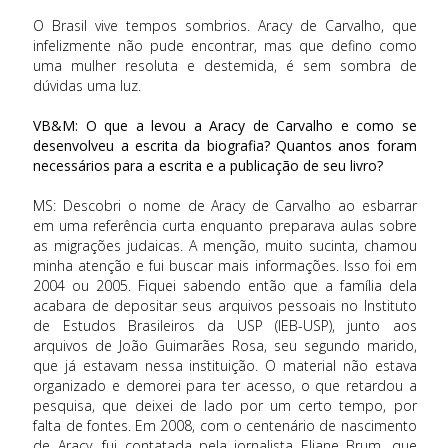
O Brasil vive tempos sombrios. Aracy de Carvalho, que
infelizmente não pude encontrar, mas que defino como
uma mulher resoluta e destemida, é sem sombra de
dúvidas uma luz.
VB&M: O que a levou a Aracy de Carvalho e como se
desenvolveu a escrita da biografia? Quantos anos foram
necessários para a escrita e a publicação de seu livro?
MS: Descobri o nome de Aracy de Carvalho ao esbarrar
em uma referência curta enquanto preparava aulas sobre
as migrações judaicas. A menção, muito sucinta, chamou
minha atenção e fui buscar mais informações. Isso foi em
2004 ou 2005. Fiquei sabendo então que a família dela
acabara de depositar seus arquivos pessoais no Instituto
de Estudos Brasileiros da USP (IEB-USP), junto aos
arquivos de João Guimarães Rosa, seu segundo marido,
que já estavam nessa instituição. O material não estava
organizado e demorei para ter acesso, o que retardou a
pesquisa, que deixei de lado por um certo tempo, por
falta de fontes. Em 2008, com o centenário de nascimento
de Aracy, fui contatada pela jornalista Eliane Brum, que