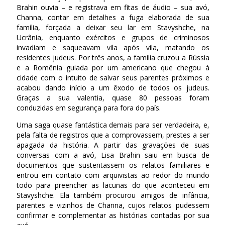
Brahin ouvia – e registrava em fitas de áudio – sua avó,
Channa, contar em detalhes a fuga elaborada de sua
família, forçada a deixar seu lar em Stavyshche, na
Ucrânia, enquanto exércitos e grupos de criminosos
invadiam e saqueavam vila após vila, matando os
residentes judeus. Por três anos, a família cruzou a Rússia
e a Romênia guiada por um americano que chegou à
cidade com o intuito de salvar seus parentes próximos e
acabou dando início a um êxodo de todos os judeus.
Graças a sua valentia, quase 80 pessoas foram
conduzidas em segurança para fora do país.
Uma saga quase fantástica demais para ser verdadeira, e,
pela falta de registros que a comprovassem, prestes a ser
apagada da história. A partir das gravações de suas
conversas com a avó, Lisa Brahin saiu em busca de
documentos que sustentassem os relatos familiares e
entrou em contato com arquivistas ao redor do mundo
todo para preencher as lacunas do que aconteceu em
Stavyshche. Ela também procurou amigos de infância,
parentes e vizinhos de Channa, cujos relatos pudessem
confirmar e complementar as histórias contadas por sua