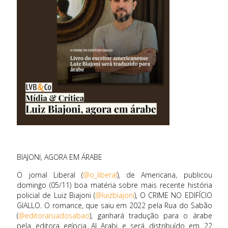
BIAJONI, AGORA EM ÁRABE
O jornal Liberal (
@o_liberal
), de Americana, publicou
domingo (05/11) boa matéria sobre mais recente história
policial de Luiz Biajoni (
@luizbiajoni
), O CRIME NO EDIFÍCIO
GIALLO. O romance, que saiu em 2022 pela Rua do Sabão
(
@editoraruadosabao
), ganhará tradução para o árabe
pela editora egípcia Al Arabi e será distribuído em 22