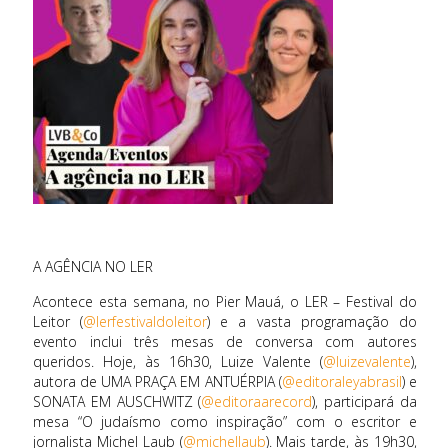
A AGÊNCIA NO LER
Acontece esta semana, no Pier Mauá, o LER – Festival do
Leitor (
@lerfestivaldoleitor
) e a vasta programação do
evento inclui três mesas de conversa com autores
queridos. Hoje, às 16h30, Luize Valente (
@luizevalente
),
autora de UMA PRAÇA EM ANTUÉRPIA (
@editoraleyabrasil
) e
SONATA EM AUSCHWITZ (
@editoraarecord
), participará da
mesa “O judaísmo como inspiração” com o escritor e
jornalista Michel Laub (
@michellaub
). Mais tarde, às 19h30,