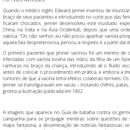
Quando o médico inglês Edward Jenner inventou de imunizar
braço de seus pacientes e introduzindo no corte pus das fe
ficaram chocados. Jenner desenvolveu este inusitado expe
China, na Índia e na Ásia Ocidental), depois que uma or
valiosa: “Oh, não senhor, eu não posso apanhar varíola porque
aquela fala despretensiosa, pensou a respeito e a partir daí d
O primeiro paciente que Jenner vacinou foi um menino de o
infectadas com varíola bovina das mãos da filha de um faz
ranhuras no braço da criança, introduzindo ali o fluido v
antes de colocar o procedimento em prática, e embora a im
rumores de que a vacina tinha efeitos colaterais terríveis. 
Jenner se transfiguravam em vacas – incluindo chifres, pata
grotesca ilustração publicada em 1802.
A imagem, que aparece no Guia de batalha contra os germ
campanha para se propagar mentiras sobre questões de 
mapa fantasma, a disseminação de notícias fantasiosas se 