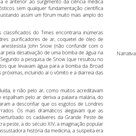
 e anterior ao surgimento da ciência médica
nósticos sem qualquer fundamentação científica
quistando assim um fórum muito mais amplo do
 classificados do Times encontraria inúmeras
s: purificadores de ar, coquetel de óleo de
 anestesista John Snow (não confundir com o
ar pela desativação de uma bomba de água na
Narrativa
e. Segundo a pesquisa de Snow (que resultou no
entos que levavam água para a bomba da Broad
próximas, incluindo aí o vômito e a diarreia das
uída, e não pelo ar, como muitos acreditavam
 espalham pelo ar deriva a palavra malária, do
hegaram a desconfiar que os esgotos de Londres
rrados. Os mais dramáticos alegavam que as
 perturbado os cadáveres da Grande Peste de
ra peste, a do século XIV, a imaginação popular
sustadora história da medicina, a suspeita era