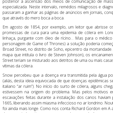
posterior à ascensão dos meios de comunicação de massa
especializada. Neste intervalo, remédios milagrosos e diag
passaram a ganhar as páginas de anúncios em jornais, con
que através do mero boca a boca.
Em agosto de 1854, por exemplo, um leitor que abrisse os
promessas de cura para uma epidemia de cólera em Londre
linhaça, purgante com óleo de rícino… Mas para o médico
personagem de Game of Thrones) a solução poderia começ
Broad Street, no distrito de Soho, epicentro da mortandad
mapa que intitula o livro de Steven Johnson), os encanam
Street teriam se misturado aos detritos de uma ou mais casas 
vítimas da cólera.
Snow percebeu que a doença era transmitida pela água pol
(aliás, desta ideia equivocada de que doenças epidêmicas se
italiano “ar ruim”). No início do surto de cólera, alguns c
estivessem na origem do problema. Mas pelos motivos e
escavações feitas durante a instalação dos canos haviam
1665, liberando assim miasma infeccioso no ar londrino. Nout
foi ainda mais longe. Como nos conta Richard Gordon em A as