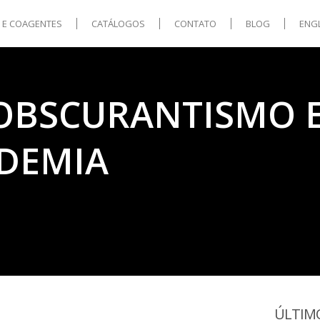
S E COAGENTES
CATÁLOGOS
CONTATO
BLOG
ENG
 OBSCURANTISMO 
DEMIA
ÚLTIM