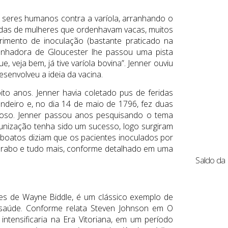
 seres humanos contra a varíola, arranhando o
ridas de mulheres que ordenhavam vacas, muitos
rimento de inoculação (bastante praticado na
denhadora de Gloucester lhe passou uma pista
, veja bem, já tive varíola bovina”. Jenner ouviu
esenvolveu a ideia da vacina.
ito anos. Jenner havia coletado pus de feridas
endeiro e, no dia 14 de maio de 1796, fez duas
iscoso. Jenner passou anos pesquisando o tema
unização tenha sido um sucesso, logo surgiram
Os boatos diziam que os pacientes inoculados por
s, rabo e tudo mais, conforme detalhado em uma
Saldo da 
es de Wayne Biddle, é um clássico exemplo de
saúde. Conforme relata Steven Johnson em O
intensificaria na Era Vitoriana, em um período