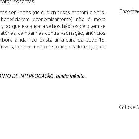
atar inocentes.
Encontra
tes denúncias (de que chineses criaram o Sars-
 beneficiarem economicamente) não é mera
iar, porque escancara velhos hábitos de quem se
ratórias, campanhas contra vacinação, anúncios
mbora ainda não exista uma cura da Covid-19,
iáveis, conhecimento histórico e valorização da
PONTO DE INTERROGAÇÃO, ainda inédito.
Gritos e