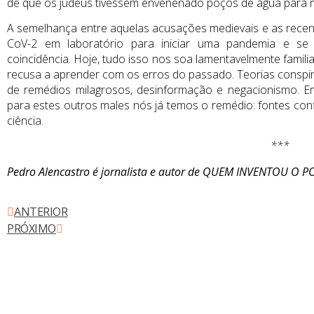
de que os judeus tivessem envenenado poços de água para m
A semelhança entre aquelas acusações medievais e as recen
CoV-2 em laboratório para iniciar uma pandemia e se
coincidência. Hoje, tudo isso nos soa lamentavelmente famil
recusa a aprender com os erros do passado. Teorias conspi
de remédios milagrosos, desinformação e negacionismo. E
para estes outros males nós já temos o remédio: fontes conf
ciência.
***
Pedro Alencastro é jornalista e autor de QUEM INVENTOU O 
ANTERIOR
PRÓXIMO