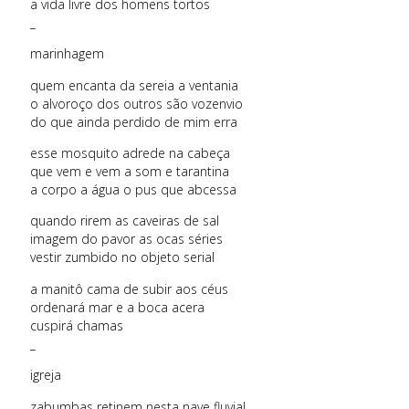
a vida livre dos homens tortos
_
marinhagem
quem encanta da sereia a ventania
o alvoroço dos outros são vozenvio
do que ainda perdido de mim erra
esse mosquito adrede na cabeça
que vem e vem a som e tarantina
a corpo a água o pus que abcessa
quando rirem as caveiras de sal
imagem do pavor as ocas séries
vestir zumbido no objeto serial
a manitô cama de subir aos céus
ordenará mar e a boca acera
cuspirá chamas
_
igreja
zabumbas retinem nesta nave fluvial