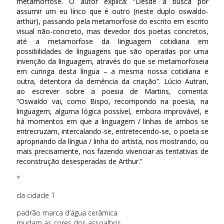
metamorfose. O autor explica: “Desde a busca por
assumir um eu lírico que é outro (neste duplo oswaldo-
arthur), passando pela metamorfose do escrito em escrito
visual não-concreto, mas devedor dos poetas concretos,
até a metamorfose da linguagem cotidiana em
possibilidades de linguagens que são operadas por uma
invenção da linguagem, através do que se metamorfoseia
em curinga desta língua – a mesma nossa cotidiana e
outra, detentora da demência da criação”. Lúcio Autran,
ao escrever sobre a poesia de Martins, comenta:
“Oswaldo vai, como Bispo, recompondo na poesia, na
linguagem, alguma lógica possível, embora improvável, e
há momentos em que a linguagem / linhas de ambos se
entrecruzam, intercalando-se, entretecendo-se, o poeta se
apropriando da língua / linha do artista, nos mostrando, ou
mais precisamente, nos fazendo vivenciar as tentativas de
reconstrução desesperadas de Arthur.”
*
da cidade 1
padrão marca d’água cerâmica
mudam as cores dos assoalhos