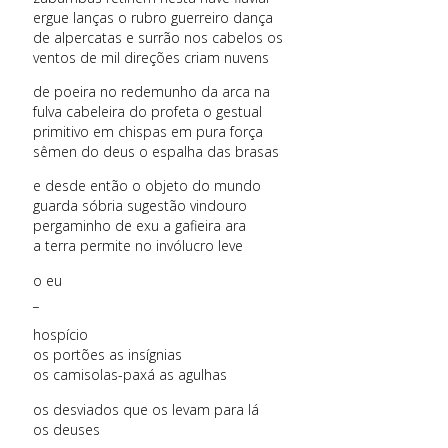
ergue lanças o rubro guerreiro dança
de alpercatas e surrão nos cabelos os
ventos de mil direções criam nuvens
de poeira no redemunho da arca na
fulva cabeleira do profeta o gestual
primitivo em chispas em pura força
sêmen do deus o espalha das brasas
e desde então o objeto do mundo
guarda sóbria sugestão vindouro
pergaminho de exu a gafieira ara
a terra permite no invólucro leve
o eu
_
hospício
os portões as insígnias
os camisolas-paxá as agulhas
os desviados que os levam para lá
os deuses