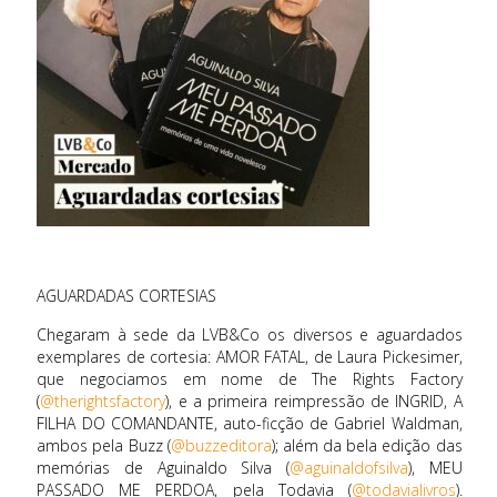
AGUARDADAS CORTESIAS
Chegaram à sede da LVB&Co os diversos e aguardados
exemplares de cortesia: AMOR FATAL, de Laura Pickesimer,
que negociamos em nome de The Rights Factory
(
@therightsfactory
), e a primeira reimpressão de INGRID, A
FILHA DO COMANDANTE, auto-ficção de Gabriel Waldman,
ambos pela Buzz (
@buzzeditora
); além da bela edição das
memórias de Aguinaldo Silva (
@aguinaldofsilva
), MEU
PASSADO ME PERDOA, pela Todavia (
@todavialivros
).