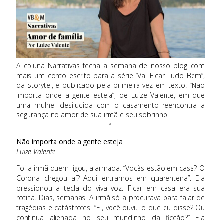
A coluna Narrativas fecha a semana de nosso blog com
mais um conto escrito para a série “Vai Ficar Tudo Bem”,
da Storytel, e publicado pela primeira vez em texto: “Não
importa onde a gente esteja”, de Luize Valente, em que
uma mulher desiludida com o casamento reencontra a
segurança no amor de sua irmã e seu sobrinho.
*
Não importa onde a gente esteja
Luize Valente
Foi a irmã quem ligou, alarmada. “Vocês estão em casa? O Corona chegou aí? Aqui entramos em quarentena”. Ela pressionou a tecla do viva voz. Ficar em casa era sua rotina. Dias, semanas. A irmã só a procurava para falar de tragédias e catástrofes. “Ei, você ouviu o que eu disse? Ou continua alienada no seu mundinho da ficção?” Ela levantou os ombros. “Vou pegar uma cerveja.” Abriu a geladeira. “Uma Stella.” Sussurrou para si mesma. Foi uma Corona, com um sexto de limão espetado no gargalo, a bebida que selou o primeiro encontro com Heitor. Restaurante mexicano, barulhento, com mariachis cantando parabéns pra você, no aniversário de um amigo em comum, íntimo dele – única razão para ele estar ali numa quarta-feira –, e primeiro colega de trabalho dela, recém-chegada ao Brasil, estrangeira de mesma língua, ainda solitária na cidade – única razão para ela estar ali numa quarta-feira. Já se iam oito anos. A irmã seguiu com a ladainha de números e precauções de onde ela pescava uma e outra informação e soltava um “nossa”, vez por outra, para fingir alguma atenção. Corona. Lavar as mãos. Cuidado com a asma. Grupo de risco. Álcool gel. Itália. Cancela tudo. Febre. Prende a respiração por dez segundos. Tio Virgílio. Não põe o pé na rua. Só lhe vinha a imagem de Heitor. Filho de Príamo, o rei de Tróia. Comandante das tropas na guerra contra os gregos. Mais rei que o próprio pai. Heitor, o que guarda, o mais valente dos troianos. Heitor, o que a protegeria para sempre. Ela gostava de dizer que não havia nome que mais se encaixasse numa pessoa do que o dele. No último ano, porém, ela ansiara pela chegada de Aquiles. Ansiara por ver o corpo de Heitor exposto e arrastado, por dias, atado ao carro puxado pelo herói grego. Meses de total dessintonia, horários trocados, programas distintos, opiniões opostas – até a marca do detergente causava estresse nas compras online que ainda faziam juntos. Mantinham o mesmo quarto. Num arranjo tácito, dormiam em turnos diferentes. Desde que ela deixara o dia a dia da redação, passando a ser dona do próprio nariz e agenda, preferia varar as noites e adormecia ao amanhecer. Já Heitor levantava às cinco e meia, religiosamente, para correr antes do trabalho – afinal, havia sempre uma maratona, e se ela um dia, um dia apenas, se dignasse a experimentar, entenderia. Ela reclamava com as amigas, não suportava mais aquilo, a vida tinha que ser mais. Heitor se transformara num chato, um chato que só falava de corridas, que sempre sabia onde comer o melhor isso, o melhor aquilo, que desmerecia todos ao redor com sua falsa modéstia – como ela via isso tão claro, agora! – que dormia no primeiro minuto de qualquer filme, mesmo no cinema, que não dava a mínima para séries. “Foi para isso que você largou o jornalismo?” Mesmo assim, ela ia levando, afinal, ninguém aguentaria Heitor, seria canonizada, ele tinha muita sorte em tê-la. Ele falava cada dia menos, ela cada dia mais. “Nós não conversamos, Heitor, você não tem nada para dizer?” Ela ia para varanda e acendia um cigarro de um maço esquecido por algum amigo. Ele dava uma olhada de “me poupe”, cerrava a porta de vidro e mudava de cômodo. Ela esmagava a ponta recém acesa na mureta. No banheiro, mirava-se no espelho, o botox vencido não segurava o friso entre os olhos, ressaltando uma aparência mal humorada. Logo ela, tão risonha. Venerava a leveza de uma testa. Estava dura para mais uma agulhada. Nem pensar em pedir algo a ele, quanto mais dinheiro. Heitor – e depois de oito anos ela tinha que admitir – nunca fora mão aberta. Mas agora tornara-se um mão fechada regulador de migalhas. Justo com ela, que sempre fora generosa, independente e companheira quando ele decidiu abrir o próprio escritório. Eles moravam no apartamento que ela comprara com a herança dos pais e dividiam as despesas. Ela não precisava de Heitor, era melhor estar só. Era bonita, divertida, tinha um humor ácido e charmoso. Havia engolido tantos sapos por ele, aguentado as gêmeas que pulavam na Corbusier malhada – única peça à qual tinha apego na vida, porque era Corbusier das antigas, herdada do pai. Uma cadeira que cruzara o Atlântico com ela. As gêmeas pulavam só para irritá-la. Ele consentia. “São crianças. Desapega!”. Se ela quisesse filhos teria os dela. Apesar de tudo, de tudo, de tudo que ela aguentou, foi ele quem, num fim de tarde duas semanas antes, viera com o papo da separação. Papo não, comunicado. De repente as lágrimas escorreram. Ela ficou sem chão. “Não se acaba assim um casamento de oito anos”, ela gritou em meio aos soluços. “Sem uma conversa, sem uma explicação.” “Conversa? Explicação? Tem um ano que não dormimos juntos, que mal transamos e transamos mal, tudo é pretexto para discordarmos, não há um dia que a palavra separação não saia da sua boca!” “Quem é a piranha?”, ela escorregou entre os dentes cerrados, com raiva de si mesma pois jamais se imaginou em cena tão patética. É claro que havia alguém. Ele nem relutou, nem tentou poupá-la. “Mariângela.” “Mariângela?” Depois de alguns parcos segundos ela repetiu. “Mariângela? O ser humano mais, mais, mais inóspito do planeta?” Foi a única palavra que lhe veio à mente. “Não se usa inóspito para definir uma pessoa. Você está sendo rude e, além do mais, Mariângela te admira muito, adorou sua novela.” “Primeiro, a novela não é minha, sou uma reles colaboradora. Segundo, a palavra inóspito cabe sim! Mariângela é um ser humano totalmente inabitável! É um vazio áspero e nada acolhedor.” Ela caiu em prantos e abraçou os joelhos enfiando o rosto entre as pernas. Levantou levemente a cabeça esperando alguma reação dele, um gesto de carinho, acolhimento. Nada. Era como se a intimidade tivesse fugido apressadamente pela porta da varanda escancarada. “Você está apaixonado? Há quanto tempo?” Silêncio. “Vocês vão morar juntos?” Silêncio. A cumplicidade também havia corrido atrás da intimidade. “Você poderia ter escolhido alguém mais interessante!” Ela fez uma pausa e mirou o vira-latas que a fitava, esparramado sobre o tapete felpudo da sala. “Você vai levar o Einstein?” Ele levantou apenas uma sobrancelha. Silêncio. “Eu não sei quem é você, sinceramente, suma da minha frente.” Foi a última vez que se viram. Ela ficou três dias na casa de uma amiga. Tempo suficiente para ele empacotar roupas, livros e tudo que coubesse na mala e banco traseiro do SUV, como ele se referia ao próprio carro. Aliás, se havia algo realmente admirável em Heitor, era o desprendimento. Heitor acreditava que o homem na contemporaneidade tinha que aprender a viver apenas com o que coubesse em seu próprio meio de locomoção. A frase era dele. A pequena família de sangue era composta pela irmã – do outro lado da linha e do oceano – e um sobrinho. Os pais e avós já haviam morrido. Tinha tios e primos. Poucos e distantes, espalhados pelo mundo. Eram família política, como diziam os espanhóis. A irmã, de certa forma, também se tornara família política, apenas sangue, parentesco e sobrenome. Houve um tempo, muito distante, perdido na infância, em que haviam sido bem próximas. Desconversou quando a irmã perguntou sobre Heitor. Vivia do lado de lá do Atlântico, de que adiantaria falar da separação? Da falta que já sentia dos pelos do Einstein no sofá? Do ronco no primeiro minuto de um filme? Heitor, que sua irmã mal conhecia, partiu levando muito mais do que a tralha empilhada no SUV. Até duas semanas atrás, ela não tinha sensação de exílio. Sempre fora uma viajante desprendida. Deu um gole longo na cerveja. A irmã continuava destrinchando o rosário de calamidades. A irmã era chegada a um drama. Ela a despachou com uma desculpa esfarrapada. Ligou então a televisão ao mesmo tempo em que espiava sites e redes sociais. As notícias eram mesmo calamitosas. Onde ela estivera nos últimos dias que não vira nada daquilo? As mensagens entupiam o celular. Amigos de todos os cantos, preocupados, solidários. Enxurrada de alertas. O peito apertou. Como estaria Heitor? Nem sinal de vida? O pai diabético! Será que ele estava bem? O país desabando, o mundo desabando. A mensagem dele piscou. “Oi, você tá vendo o caos né? Estou ferrado, agitando home office, mil coisas. E o apê aqui não tem varanda nem área. Será que o Einstein pode ficar aí? Peço para levarem depois do banho, ok? Bj.” O mundo dela desabando. “Me comove sua preocupação comigo, estou cuidando da asma. Sim, joguei fora aquele maço!” Digitou com raiva, com mágoa. Ia apertar a seta de envio, quando piscou nova chamada da irmã, agora de vídeo. Relutou, estava com a cara péssima, mas decidiu atender. Uma carinha sorridente encheu a tela do celular. Era o sobrinho. A primeira reação foi de estranheza, e um certo incômodo. Tinham pouco contato. Ela mandava presentes no Natal e no aniversário. A irmã sempre dava um jeito de avisar o dia pois ela mesma não guardava a data. Não tinha jeito com crianças nem assunto com elas. Será que ele gostava de música? Preferia livros às armas de brinquedo? Era mais dos jogos virtuais ou das quadras esportivas? No visor, uma boca se abriu num sorriso sem os dentes da frente, mas não emitiu palavra. Ficaram se encarando. A voz da irmã soou em off. “Ele que insistiu. Não tenho nada a ver com isso. Queria falar com você. Agora está tímido!” O garoto aos poucos foi soltando a voz depois de limpar a garganta como se começasse um discurso. O que provocou um risinho involuntário dela. “Mamãe disse que nós temos que ficar em casa porque assim vamos combater o vírus. Não precisamos ter medo, mas temos que cuidar uns dos outros. Ela contou que quando vocês eram pequenas, ela tinha medo de muitas coisas. Aí você dizia para ela fechar os olhos, com bastante força, que você viajaria para dentro do coração e a protegeria. Não importava se estivessem perto ou longe. Agora eu fecho os olhos e mamãe viaja para o meu coração. Estamos fazendo uma corrente. Eu estou ligando para dizer que quando você estiver assustada, é só fechar os olhos e pensar em mim. E pode ligar quando quiser. Assim você protege a mamãe