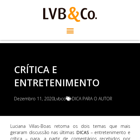
CRÍTICA E
ENTRETENIMENTO
Dezembro 11, 2020
Lvbco
DICA PARA O AUTOR
Luciana Villas-Boas retoma os dois temas que mais
geraram discussão nas últimas
DICAS
– entretenimento e
crítica – para, a partir de comentários recebidos por