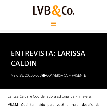
ENTREVISTA: LARISSA
CALDIN
Maio 28, 2020
Lvbco
CONVERSA COM (A)GENTE
Larissa Caldin é Coordenadora Editorial da Primavera.
VB&M: Qual tem sido para você o maior desafio da