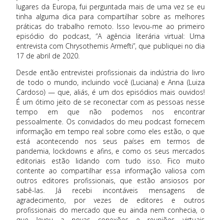
lugares da Europa, fui perguntada mais de uma vez se eu
tinha alguma dica para compartilhar sobre as melhores
práticas do trabalho remoto. Isso levou-me ao primeiro
episódio do podcast, “A agência literária virtual: Uma
entrevista com Chrysothemis Armefti”, que publiquei no dia
17 de abril de 2020.
Desde então entrevistei profissionais da indústria do livro
de todo o mundo, incluindo você (Luciana) e Anna (Luiza
Cardoso) — que, aliás, é um dos episódios mais ouvidos!
É um ótimo jeito de se reconectar com as pessoas nesse
tempo em que não podemos nos encontrar
pessoalmente. Os convidados do meu podcast fornecem
informação em tempo real sobre como eles estão, o que
está acontecendo nos seus países em termos de
pandemia, lockdowns e afins, e como os seus mercados
editoriais estão lidando com tudo isso. Fico muito
contente ao compartilhar essa informação valiosa com
outros editores profissionais, que estão ansiosos por
sabê-las. Já recebi incontáveis mensagens de
agradecimento, por vezes de editores e outros
profissionais do mercado que eu ainda nem conhecia, o
que levou a novas conexões e reuniões virtuais