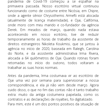
pandemia de Covid-19 começou a se espalhar na
primavera passada. Nosso escritório virtual continuou
funcionando como de costume entre Nicósia, em Chipre,
onde a agente sênior Chrysothemis Armefti está alocada
(atualmente de licença maternidade), e Ojai, Califórnia,
onde moro com meu marido e co-fundador da agência
Derek. Em meados de março, quando nada estava
acontecendo em nosso ecritório, tive de reduzir
temporariamente as horas de trabalho da assistente de
direitos estrangeiros Nikoleta Koukmisi, que se juntou à
agência no início de 2020, baseada em Raleigh, Carolina
do Norte, e da assistente administrativa Irma Rivera,
alocada a 64 quilômetros de Ojai. Quando rotinas foram
retomadas no início do outono, todos voltaram a
trabalhar as suas horas normais.
Antes da pandemia, Irma costumava vir ao escritório de
Ojai uma vez por semana para supervisionar a nossa
correspondência, e ela já não vem desde março. Agora
cuido disso, o que no fim das contas não é tanto trabalho
extra: muito da antiga costumeira papelada, como os
contratos e as declarações de royalties, foi digitalizado.
Para mim, este é um dos pontos positivos da situação de