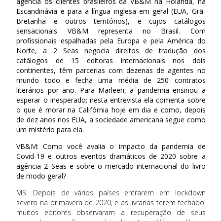
agencia os clientes brasileiros da VB&M na Holanda, na
Escandinávia e para a língua inglesa em geral (EUA, Grã-
Bretanha e outros territórios), e cujos catálogos
sensacionais VB&M representa no Brasil. Com
profissionais espalhadas pela Europa e pela América do
Norte, a 2 Seas negocia direitos de tradução dos
catálogos de 15 editoras internacionais nos dois
continentes, têm parcerias com dezenas de agentes no
mundo todo e fecha uma média de 250 contratos
literários por ano. Para Marleen, a pandemia ensinou a
esperar o inesperado; nesta entrevista ela comenta sobre
o que é morar na Califórnia hoje em dia e como, depois
de dez anos nos EUA, a sociedade americana segue como
um mistério para ela.
VB&M: Como você avalia o impacto da pandemia de
Covid-19 e outros eventos dramáticos de 2020 sobre a
agência 2 Seas e sobre o mercado internacional do livro
de modo geral?
MS: Depois de vários países entrarem em lockdown
severo na primavera de 2020, e as livrarias terem fechado,
muitos editores observaram a recuperação de seus