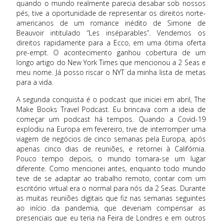
quando o mundo realmente parecia desabar sob nossos
pés, tive a oportunidade de representar os direitos norte-
americanos de um romance inédito de Simone de
Beauvoir intitulado “Les inséparables”. Vendemos os
direitos rapidamente para a Ecco, em uma ótima oferta
pre-empt. O acontecimento ganhou cobertura de um
longo artigo do New York Times que mencionou a 2 Seas e
meu nome. Já posso riscar o NYT da minha lista de metas
para a vida.
A segunda conquista é o podcast que iniciei em abril, The
Make Books Travel Podcast. Eu brincava com a ideia de
começar um podcast há tempos. Quando a Covid-19
explodiu na Europa em fevereiro, tive de interromper uma
viagem de negócios de cinco semanas pela Europa, após
apenas cinco dias de reuniões, e retornei à Califórnia.
Pouco tempo depois, o mundo tornara-se um lugar
diferente. Como mencionei antes, enquanto todo mundo
teve de se adaptar ao trabalho remoto, contar com um
escritório virtual era o normal para nós da 2 Seas. Durante
as muitas reuniões digitais que fiz nas semanas seguintes
ao início da pandemia, que deveriam compensar as
presenciais que eu teria na Feira de Londres e em outros