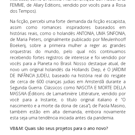
FEMME, de Allary Editions, vendido por vocês para a Rosa
dos Tempos).
Na ficção, percebi uma forte demanda da ficção escapista,
assim como romances inspiradores baseados em
histórias reais, como o holandês ANTONIA, UMA SINFONIA,
de Maria Peters, originalmente publicado por Meulenhooff
Boekerij, sobre a primeira mulher a reger as grandes
orquestras do mundo, pelo qual nós continuamos
recebendo fortes registros de interesse e foi vendido por
vocês para a Planeta no Brasil. Nosso destaque atual, de
novo um original holandês da Hollands Diep, é O JARDIM
DE INFÂNCIA JUDEU, baseado na história real do resgate
de cerca de 600 crianças judias em Amsterdã durante a
Segunda Guerra. Clássicos como NASCITA E MORTE DELLA
MASSAIA (Éditions de Lamartinière Littérature, vendido por
você para a Instante, o título original italiano é “O
nascimento e a morte da dona de casa”), de Paola Masino,
também estão em alta demanda, embora novamente
esta seja uma tendência iniciada antes da pandemia.
VB&M: Quais são seus projetos para o ano novo?