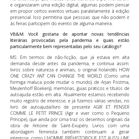
e organizaram uma edição digital, algumas podem pensar
em propor certos eventos virtuais paralelamente à edição
presencial. Isso permitiria que pessoas que não podem ir
às feiras participem do evento de alguma maneira.
VB&M: Você gostaria de apontar novas tendências
literárias provocadas pela pandemia e quais estão
particularmente bem representadas pelo seu catálogo?
MS: Em termos de não-ficção, que já estava em alta
demanda desde antes da pandemia, e continua assim:
livros sobre natureza e animais, o original holandês HOW
ONE CRAZY ANT CAN CHANGE THE WORLD (Como uma
formiga maluca pode mudar o mundo), de Arjan Postma,
Meulenhoff Boekerij); memórias, guias práticos e títulos de
autoajuda estão em alta. Atualmente estamos recebendo
muito registro de interesse, e já fizemos várias vendas, no
livro de autoajuda/livro de presente AGIR ET PENSER
COMME LE PETIT PRINCE (Agir e viver como o Pequeno
Príncipe), que ainda por cima traz os desenhos originais da
obra de Antoine de Saint-Exupéry. Livros com uma
abordagem feminista também continuam a gerar
interesse, como L’HOMME PRÉHISTORIQUE EST AUSSI UNE