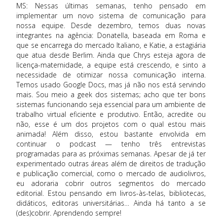
MS: Nessas últimas semanas, tenho pensado em
implementar um novo sistema de comunicação para
nossa equipe. Desde dezembro, temos duas novas
integrantes na agência: Donatella, baseada em Roma e
que se encarrega do mercado Italiano, e Katie, a estagiária
que atua desde Berlim. Ainda que Chrys esteja agora de
licença-maternidade, a equipe está crescendo, e sinto a
necessidade de otimizar nossa comunicação interna.
Temos usado Google Docs, mas já não nos está servindo
mais. Sou meio a geek dos sistemas; acho que ter bons
sistemas funcionando seja essencial para um ambiente de
trabalho virtual eficiente e produtivo. Então, acredite ou
não, esse é um dos projetos com o qual estou mais
animada! Além disso, estou bastante envolvida em
continuar o podcast — tenho três entrevistas
programadas para as próximas semanas. Apesar de já ter
experimentado outras áreas além de direitos de tradução
e publicação comercial, como o mercado de audiolivros,
eu adoraria cobrir outros segmentos do mercado
editorial. Estou pensando em livros-às-telas, bibliotecas,
didáticos, editoras universitárias… Ainda há tanto a se
(des)cobrir. Aprendendo sempre!