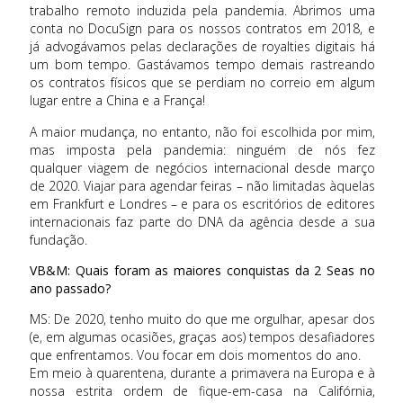
trabalho remoto induzida pela pandemia. Abrimos uma
conta no DocuSign para os nossos contratos em 2018, e
já advogávamos pelas declarações de royalties digitais há
um bom tempo. Gastávamos tempo demais rastreando
os contratos físicos que se perdiam no correio em algum
lugar entre a China e a França!
A maior mudança, no entanto, não foi escolhida por mim,
mas imposta pela pandemia: ninguém de nós fez
qualquer viagem de negócios internacional desde março
de 2020. Viajar para agendar feiras – não limitadas àquelas
em Frankfurt e Londres – e para os escritórios de editores
internacionais faz parte do DNA da agência desde a sua
fundação.
VB&M: Quais foram as maiores conquistas da 2 Seas no
ano passado?
MS: De 2020, tenho muito do que me orgulhar, apesar dos
(e, em algumas ocasiões, graças aos) tempos desafiadores
que enfrentamos. Vou focar em dois momentos do ano.
Em meio à quarentena, durante a primavera na Europa e à
nossa estrita ordem de fique-em-casa na Califórnia,