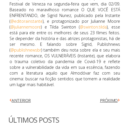
Festival de Veneza na segunda-feira que vem, dia 02/09.
Baseado no maravilhoso romance O QUE VOCÊ ESTÁ
ENFRENTANDO, de Sigrid Nunez, publicado pela Instante
(
@editorainstante
), e protagonizado por Julianne Moore
(
@juliannemoore
) e Tilda Swinton (
@swinton.tilda
), esse
está para ele entre os melhores de seus 23 filmes feitos.
Se depender da história e das atrizes protagonistas, há de
ser mesmo. E falando sobre Sigrid, Publishnews
(
@publishnewsbr
) também deu nota sobre ela e seu mais
recente romance, OS VULNERÁVEIS (Instante), que elabora
o trauma coletivo da pandemia de Covid-19 e reflete
sobre a vulnerabilidade da vida em sua essência, fazendo
com a literatura aquilo que Almodóvar faz com seu
cinema: buscar na ficção sentidos que tornem a realidade
um lugar mais habitável.
ANTERIOR
PRÓXIMO
ÚLTIMOS POSTS