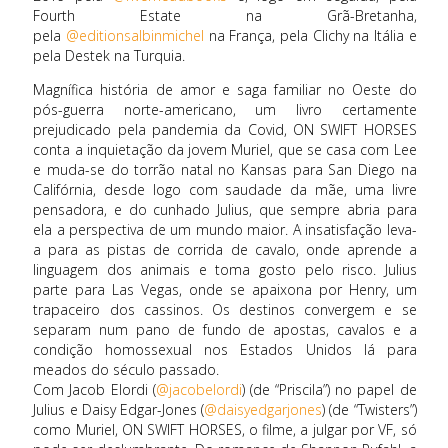
Fourth Estate na Grã-Bretanha,
pela
@editionsalbinmichel
na França, pela Clichy na Itália e
pela Destek na Turquia.
Magnífica história de amor e saga familiar no Oeste do
pós-guerra norte-americano, um livro certamente
prejudicado pela pandemia da Covid, ON SWIFT HORSES
conta a inquietação da jovem Muriel, que se casa com Lee
e muda-se do torrão natal no Kansas para San Diego na
Califórnia, desde logo com saudade da mãe, uma livre
pensadora, e do cunhado Julius, que sempre abria para
ela a perspectiva de um mundo maior. A insatisfação leva-
a para as pistas de corrida de cavalo, onde aprende a
linguagem dos animais e toma gosto pelo risco. Julius
parte para Las Vegas, onde se apaixona por Henry, um
trapaceiro dos cassinos. Os destinos convergem e se
separam num pano de fundo de apostas, cavalos e a
condição homossexual nos Estados Unidos lá para
meados do século passado.
Com Jacob Elordi (
@jacobelordi
) (de “Priscila”) no papel de
Julius e Daisy Edgar-Jones (
@daisyedgarjones
) (de “Twisters”)
como Muriel, ON SWIFT HORSES, o filme, a julgar por VF, só