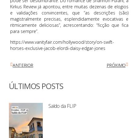
pode ser deslumbrante. Do romance de Shannon Pufahl, a
Kirkus Review já apontou, entre muitas dezenas de elogios
e validações convincentes, que “as descrições (são)
magistralmente precisas, esplendidamente evocativas e
ritmicamente deliciosas”, acrescentando: “ficção que fica
para sempre”.
https://www.vanityfair.com/hollywood/story/on-swift-
horses-exclusive-jacob-elordi-daisy-edgar-jones
ANTERIOR
PRÓXIMO
ÚLTIMOS POSTS
Saldo da FLIP