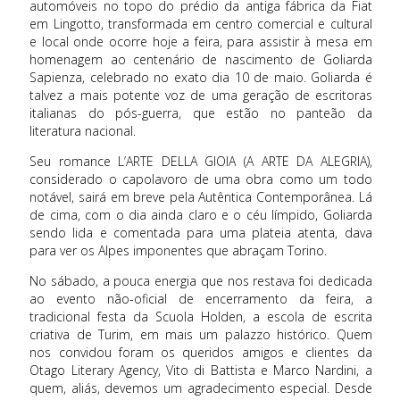
automóveis no topo do prédio da antiga fábrica da Fiat
em Lingotto, transformada em centro comercial e cultural
e local onde ocorre hoje a feira, para assistir à mesa em
homenagem ao centenário de nascimento de Goliarda
Sapienza, celebrado no exato dia 10 de maio. Goliarda é
talvez a mais potente voz de uma geração de escritoras
italianas do pós-guerra, que estão no panteão da
literatura nacional.
Seu romance L’ARTE DELLA GIOIA (A ARTE DA ALEGRIA),
considerado o capolavoro de uma obra como um todo
notável, sairá em breve pela Autêntica Contemporânea. Lá
de cima, com o dia ainda claro e o céu límpido, Goliarda
sendo lida e comentada para uma plateia atenta, dava
para ver os Alpes imponentes que abraçam Torino.
No sábado, a pouca energia que nos restava foi dedicada
ao evento não-oficial de encerramento da feira, a
tradicional festa da Scuola Holden, a escola de escrita
criativa de Turim, em mais um palazzo histórico. Quem
nos convidou foram os queridos amigos e clientes da
Otago Literary Agency, Vito di Battista e Marco Nardini, a
quem, aliás, devemos um agradecimento especial. Desde