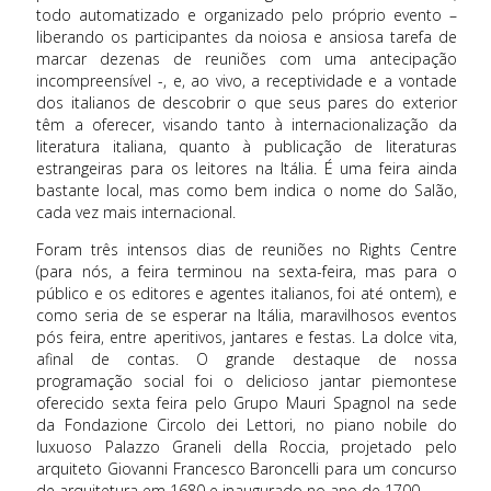
todo automatizado e organizado pelo próprio evento –
liberando os participantes da noiosa e ansiosa tarefa de
marcar dezenas de reuniões com uma antecipação
incompreensível -, e, ao vivo, a receptividade e a vontade
dos italianos de descobrir o que seus pares do exterior
têm a oferecer, visando tanto à internacionalização da
literatura italiana, quanto à publicação de literaturas
estrangeiras para os leitores na Itália. É uma feira ainda
bastante local, mas como bem indica o nome do Salão,
cada vez mais internacional.
Foram três intensos dias de reuniões no Rights Centre
(para nós, a feira terminou na sexta-feira, mas para o
público e os editores e agentes italianos, foi até ontem), e
como seria de se esperar na Itália, maravilhosos eventos
pós feira, entre aperitivos, jantares e festas. La dolce vita,
afinal de contas. O grande destaque de nossa
programação social foi o delicioso jantar piemontese
oferecido sexta feira pelo Grupo Mauri Spagnol na sede
da Fondazione Circolo dei Lettori, no piano nobile do
luxuoso Palazzo Graneli della Roccia, projetado pelo
arquiteto Giovanni Francesco Baroncelli para um concurso
de arquitetura em 1680 e inaugurado no ano de 1700.