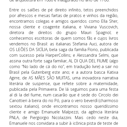
Entre os salões de pé direito infinito, tetos preenchidos
por afrescos e mesas fartas de pratos e vinhos da região,
encontramos colegas e amigos queridos como Ella Sher,
nossa cliente e coagente italiana, e Viviana Vuscovich,
diretora de direitos do grupo Mauri Spagnol; e
conhecemos escritoras de quem somos fãs e cujos livros
vendemos no Brasil: as italianas Stefania Auci, autora de
OS LEÕES DA SICÍLIA, bela saga da família Florio, publicada
com sucesso pela HarperCollins; e Alessandra Selmi, que
assina outra forte saga familiar, AL DI QUA DEL FIUME (algo
como “No lado de cá do rio”, em tradução livre) a sair no
Brasil pela Gutenberg este ano; e a autora basca Katixa
Agirre, de AS MÃES SÃO MUITAS, uma inovadora narrativa
literária de suspense, que reflete sobre a maternidade,
publicada pela Primavera. De lá seguimos para uma festa
al di la del fiume, num casarão que é sede do Circolo dei
Canottieri à beira do rio Pó, para o vero beverdì (charmoso
sextou italiano), onde encontramos nosso queridíssimo
cliente e amigo Emanuele Malpezzi, da agência literária
PNLA, de Piergiorgio Nicolazzini. Mais cedo neste dia,
Emanuele nos convidara a subir à icônica pista de teste de