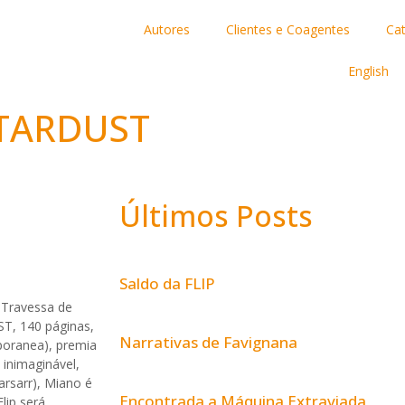
Autores
Clientes e Coagentes
Ca
English
STARDUST
Últimos Posts
Saldo da FLIP
 Travessa de
T, 140 páginas,
Narrativas de Favignana
poranea), premia
 inimaginável,
rsarr), Miano é
Encontrada a Máquina Extraviada
lip será