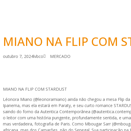
MIANO NA FLIP COM 
outubro 7, 2024
lvbco
MERCADO
MIANO NA FLIP COM STARDUST
Léonora Miano (@leonoramiano) ainda não chegou a mesa Flip da
Ipanema, mas ela estará em Paraty, e seu curto romance STARDUS
saindo do forno da Autentica Contemporânea (@autentica.contem
o leitor com uma história pungente, profundamente sentida, e uma
mas verdadeira, fotografia de Paris. Como Mbougar Sarr (@mbouga
africana, mas dos Camarões, não do Senegal. Sua participação na F