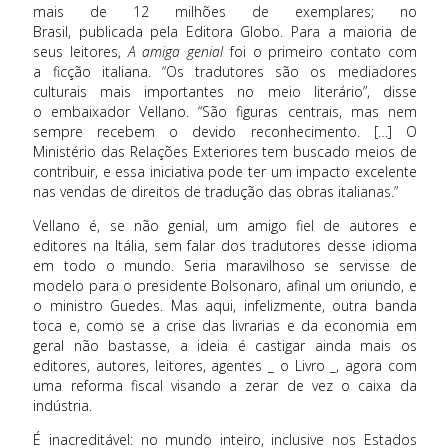
mais de 12 milhões de exemplares; no
Brasil, publicada pela Editora Globo. Para a maioria de
seus leitores,
A
amiga genial
foi o primeiro contato com
a ficção italiana. “Os tradutores são os mediadores
culturais mais importantes no meio literário”, disse
o embaixador Vellano. “São figuras centrais, mas nem
sempre recebem o devido reconhecimento.
[…]
O
Ministério das Relações Exteriores tem buscado meios de
contribuir, e essa iniciativa pode ter um impacto excelente
nas vendas de direitos de tradução das obras italianas.”
Vellano é, se não genial, um amigo fiel de autores e
editores na Itália, sem falar dos tradutores desse idioma
em todo o mundo. Seria maravilhoso se servisse de
modelo para o presidente Bolsonaro, afinal um oriundo, e
o ministro Guedes. Mas aqui, infelizmente, outra banda
toca e, como se a crise das livrarias e da economia em
geral não bastasse, a ideia é castigar ainda mais os
editores, autores, leitores, agentes _ o Livro _, agora com
uma reforma fiscal visando a zerar de vez o caixa da
indústria.
É inacreditável: no mundo inteiro, inclusive nos Estados