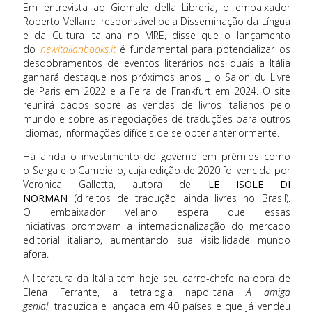
Em entrevista ao Giornale della Libreria,
o embaixador
Roberto Vellano, responsável pela Disseminação da Língua
e da Cultura Italiana no MRE, disse que o lançamento
do
newitalianbooks.it
é
fundamental para potencializar os
desdobramentos de eventos literários nos quais a Itália
ganhará destaque nos próximos anos _ o Salon du Livre
de Paris em 2022 e a Feira de Frankfurt em 2024. O site
reunirá dados sobre as vendas de livros italianos pelo
mundo e sobre as negociações de traduções para outros
idiomas, informações difíceis de se obter anteriormente.
Há ainda o investimento do governo em prêmios como
o Serga e o Campiello, cuja edição de 2020 foi vencida por
Veronica Galletta, autora de
LE ISOLE DI
NORMAN
(direitos de tradução ainda livres no Brasil).
O embaixador Vellano espera que essas
iniciativas promovam a internacionalização do mercado
editorial italiano, aumentando sua visibilidade mundo
afora.
A literatura da Itália tem hoje seu carro-chefe na obra de
Elena Ferrante, a tetralogia napolitana
A amiga
genial
, traduzida e lançada em 40 países e que já vendeu