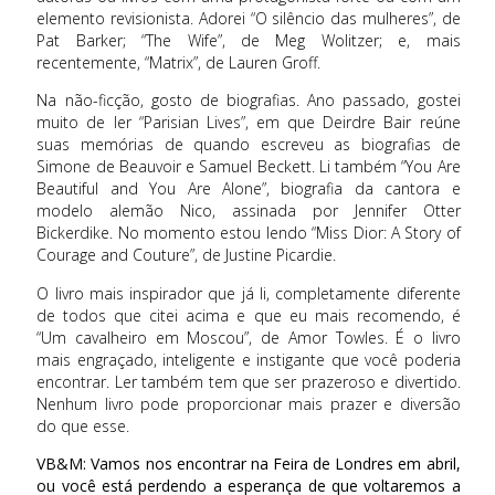
elemento revisionista. Adorei “O silêncio das mulheres”, de
Pat Barker; “The Wife”, de Meg Wolitzer; e, mais
recentemente, “Matrix”, de Lauren Groff.
Na não-ficção, gosto de biografias. Ano passado, gostei
muito de ler “Parisian Lives”, em que Deirdre Bair reúne
suas memórias de quando escreveu as biografias de
Simone de Beauvoir e Samuel Beckett. Li também “You Are
Beautiful and You Are Alone”, biografia da cantora e
modelo alemão Nico, assinada por Jennifer Otter
Bickerdike. No momento estou lendo “Miss Dior: A Story of
Courage and Couture”, de Justine Picardie.
O livro mais inspirador que já li, completamente diferente
de todos que citei acima e que eu mais recomendo, é
“Um cavalheiro em Moscou”, de Amor Towles. É o livro
mais engraçado, inteligente e instigante que você poderia
encontrar. Ler também tem que ser prazeroso e divertido.
Nenhum livro pode proporcionar mais prazer e diversão
do que esse.
VB&M: Vamos nos encontrar na Feira de Londres em abril,
ou você está perdendo a esperança de que voltaremos a