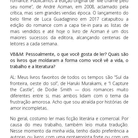
romance. Publicamos a edição original de “Me chame pelo
seu nome”, de André Aciman, em 2008, aclamado pela
crítica, mas sem grandes vendas época. O lançamento do
belo filme de Luca Guadagnino em 2017 catapultou a
edição do romance com a capa tie-in para as listas de
mais vendidos e até hoje o livro de Aciman é um dos
maiores sucessos da editora, alcançando centenas de
leitores a cada semana.
VB&M: Pessoalmente, o que você gosta de ler? Quais são
os livros que moldaram a forma como você vê a vida, o
trabalho e a literatura?
AL: Meus livros favoritos de todos os tempos são “Sul da
fronteira, oeste do sol”, de Haruki Murakami, e “I Capture
the Castle”, de Dodie Smith — dois romances muito
diferentes entre si, mas ambos lidam com o tema da
frustração amorosa. Acho que sou atraída por histórias de
amor incompletas.
No geral, costumo ler mais ficção literária e comercial. Por
causa do meu trabalho, também leio muita tradução.
Nesse momento da minha vida, tenho dado preferência a
autoras ou livros com uma protagonista forte ou com um