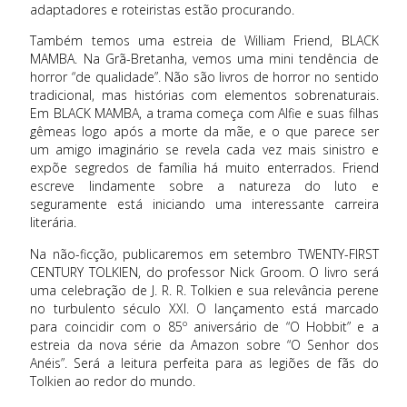
adaptadores e roteiristas estão procurando.
Também temos uma estreia de William Friend, BLACK
MAMBA. Na Grã-Bretanha, vemos uma mini tendência de
horror “de qualidade”. Não são livros de horror no sentido
tradicional, mas histórias com elementos sobrenaturais.
Em BLACK MAMBA, a trama começa com Alfie e suas filhas
gêmeas logo após a morte da mãe, e o que parece ser
um amigo imaginário se revela cada vez mais sinistro e
expõe segredos de família há muito enterrados. Friend
escreve lindamente sobre a natureza do luto e
seguramente está iniciando uma interessante carreira
literária.
Na não-ficção, publicaremos em setembro TWENTY-FIRST
CENTURY TOLKIEN, do professor Nick Groom. O livro será
uma celebração de J. R. R. Tolkien e sua relevância perene
no turbulento século XXI. O lançamento está marcado
para coincidir com o 85º aniversário de “O Hobbit” e a
estreia da nova série da Amazon sobre “O Senhor dos
Anéis”. Será a leitura perfeita para as legiões de fãs do
Tolkien ao redor do mundo.