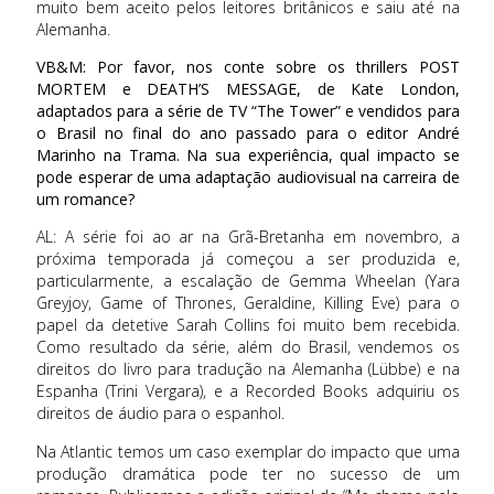
muito bem aceito pelos leitores britânicos e saiu até na
Alemanha.
VB&M: Por favor, nos conte sobre os thrillers POST
MORTEM e DEATH’S MESSAGE, de Kate London,
adaptados para a série de TV “The Tower” e vendidos para
o Brasil no final do ano passado para o editor André
Marinho na Trama. Na sua experiência, qual impacto se
pode esperar de uma adaptação audiovisual na carreira de
um romance?
AL: A série foi ao ar na Grã-Bretanha em novembro, a
próxima temporada já começou a ser produzida e,
particularmente, a escalação de Gemma Wheelan (Yara
Greyjoy, Game of Thrones, Geraldine, Killing Eve) para o
papel da detetive Sarah Collins foi muito bem recebida.
Como resultado da série, além do Brasil, vendemos os
direitos do livro para tradução na Alemanha (Lübbe) e na
Espanha (Trini Vergara), e a Recorded Books adquiriu os
direitos de áudio para o espanhol.
Na Atlantic temos um caso exemplar do impacto que uma
produção dramática pode ter no sucesso de um