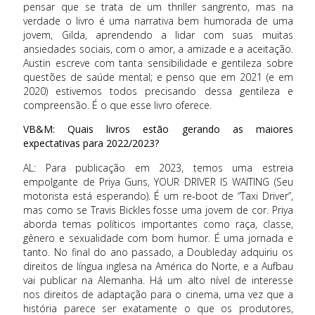
pensar que se trata de um thriller sangrento, mas na
verdade o livro é uma narrativa bem humorada de uma
jovem, Gilda, aprendendo a lidar com suas muitas
ansiedades sociais, com o amor, a amizade e a aceitação.
Austin escreve com tanta sensibilidade e gentileza sobre
questões de saúde mental; e penso que em 2021 (e em
2020) estivemos todos precisando dessa gentileza e
compreensão. É o que esse livro oferece.
VB&M: Quais livros estão gerando as maiores
expectativas para 2022/2023?
AL: Para publicação em 2023, temos uma estreia
empolgante de Priya Guns, YOUR DRIVER IS WAITING (Seu
motorista está esperando). É um re-boot de “Taxi Driver”,
mas como se Travis Bickles fosse uma jovem de cor. Priya
aborda temas políticos importantes como raça, classe,
gênero e sexualidade com bom humor. É uma jornada e
tanto. No final do ano passado, a Doubleday adquiriu os
direitos de língua inglesa na América do Norte, e a Aufbau
vai publicar na Alemanha. Há um alto nível de interesse
nos direitos de adaptação para o cinema, uma vez que a
história parece ser exatamente o que os produtores,