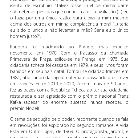
isento de escrutínio: “Talvez fosse cruel de minha parte
submeter as pessoas que conhecia a essa avaliação (…) eu
o fazia por uma única razão: para elevar a mim mesmo
acima dos outros em minha complacência moral (…) teria
eu sido o único a não levantar a mão? Seria eu o único
homem justo?”.
Kundera foi readmitido ao Partido, mas expulso
novamente em 1970. Com o fracasso da chamada
Primavera de Praga, exilou-se na França, em 1975. Sua
cidadania tcheca foi cassada em 1979, e seus livros foram
banidos em seu país natal. Tornou-se cidadão francês em
1981, abdicando da língua materna e passando a escrever
em francês. Entre 2019 e 2020, já com mais de 90 anos,
fez as pazes com a República Tcheca ao ter sua cidadania
restaurada e ser agraciado com o prêmio nacional Franz
Kafka (apesar do enorme sucesso, nunca recebeu o
prêmio Nobel).
O tema da sedução pelo poder, recorrente quando se fala
em revoluções, foi explorado no segundo romance, A Vida
Está em Outro Lugar, de 1969. O protagonista, Jaromil, é
um esteta e aspirante a poeta que se converte em