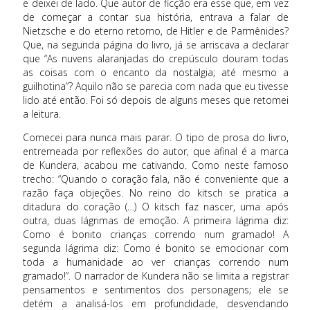
e deixei de lado. Que autor de ficção era esse que, em vez
de começar a contar sua história, entrava a falar de
Nietzsche e do eterno retorno, de Hitler e de Parmênides?
Que, na segunda página do livro, já se arriscava a declarar
que “As nuvens alaranjadas do crepúsculo douram todas
as coisas com o encanto da nostalgia; até mesmo a
guilhotina”? Aquilo não se parecia com nada que eu tivesse
lido até então. Foi só depois de alguns meses que retomei
a leitura.
Comecei para nunca mais parar. O tipo de prosa do livro,
entremeada por reflexões do autor, que afinal é a marca
de Kundera, acabou me cativando. Como neste famoso
trecho: “Quando o coração fala, não é conveniente que a
razão faça objeções. No reino do kitsch se pratica a
ditadura do coração (…) O kitsch faz nascer, uma após
outra, duas lágrimas de emoção. A primeira lágrima diz:
Como é bonito crianças correndo num gramado! A
segunda lágrima diz: Como é bonito se emocionar com
toda a humanidade ao ver crianças correndo num
gramado!”. O narrador de Kundera não se limita a registrar
pensamentos e sentimentos dos personagens; ele se
detém a analisá-los em profundidade, desvendando