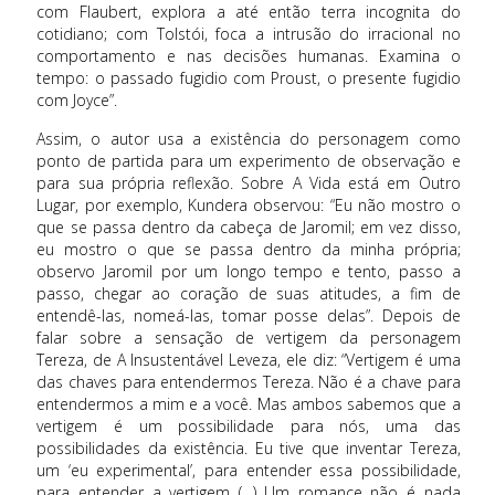
com Flaubert, explora a até então terra incognita do
cotidiano; com Tolstói, foca a intrusão do irracional no
comportamento e nas decisões humanas. Examina o
tempo: o passado fugidio com Proust, o presente fugidio
com Joyce”.
Assim, o autor usa a existência do personagem como
ponto de partida para um experimento de observação e
para sua própria reflexão. Sobre A Vida está em Outro
Lugar, por exemplo, Kundera observou: “Eu não mostro o
que se passa dentro da cabeça de Jaromil; em vez disso,
eu mostro o que se passa dentro da minha própria;
observo Jaromil por um longo tempo e tento, passo a
passo, chegar ao coração de suas atitudes, a fim de
entendê-las, nomeá-las, tomar posse delas”. Depois de
falar sobre a sensação de vertigem da personagem
Tereza, de A Insustentável Leveza, ele diz: “Vertigem é uma
das chaves para entendermos Tereza. Não é a chave para
entendermos a mim e a você. Mas ambos sabemos que a
vertigem é um possibilidade para nós, uma das
possibilidades da existência. Eu tive que inventar Tereza,
um ‘eu experimental’, para entender essa possibilidade,
para entender a vertigem (…) Um romance não é nada