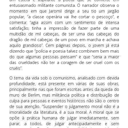
entusiasmado militante comunista. O narrador observa o
momento em que Jaromil dirige a seu tio um jargão
popular, “a classe operária vai lhe cortar o pescoço”, e
comenta: “agia assim com um sentimento de intensa
satisfação; tinha a impressão de fazer parte de uma
multidão de mil cabeças, de ser uma das cabeças do
dragão de mil cabeças de um povo em marcha e achava
aquilo grandioso”. Cem páginas depois, o jovem já está
dizendo que “polícia e poesia talvez combinem bem mais
do que algumas pessoas pensam” e que “seria a maior
das crueldades não ter a coragem de ser cruel com os
cruéis”.
O tema da vida sob o comunismo, analisado com devida
profundidade, está presente em várias de suas obras,
principalmente nas que foram escritas antes da queda do
muro de Berlim, mas militância política e distribuição de
culpa para pessoas e eventos históricos não são o centro
de sua atenção. “Suspender o julgamento moral não é a
imoralidade da literatura, é a sua moral. A moral que se
opõe à prática humana de julgar imediatamente, sem
parar, a todos, de julgar antecipadamente e sem