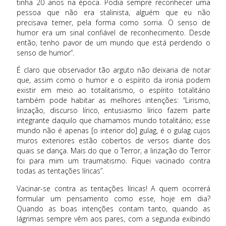
tinha 20 anos na época. Podia sempre reconhecer uma
pessoa que não era stalinista, alguém que eu não
precisava temer, pela forma como sorria. O senso de
humor era um sinal confiável de reconhecimento. Desde
então, tenho pavor de um mundo que está perdendo o
senso de humor”.
É claro que observador tão arguto não deixaria de notar
que, assim como o humor e o espírito da ironia podem
existir em meio ao totalitarismo, o espírito totalitário
também pode habitar as melhores intenções: “Lirismo,
lirização, discurso lírico, entusiasmo lírico fazem parte
integrante daquilo que chamamos mundo totalitário; esse
mundo não é apenas [o interior do] gulag, é o gulag cujos
muros exteriores estão cobertos de versos diante dos
quais se dança. Mais do que o Terror, a lirização do Terror
foi para mim um traumatismo. Fiquei vacinado contra
todas as tentações líricas”.
Vacinar-se contra as tentações líricas! A quem ocorrerá
formular um pensamento como esse, hoje em dia?
Quando as boas intenções contam tanto, quando as
lágrimas sempre vêm aos pares, com a segunda exibindo