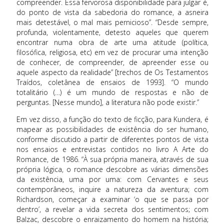
compreender. Essa fervorosa disponibilidade para julgar é,
do ponto de vista da sabedoria do romance, a asneira
mais detestável, o mal mais pernicioso”. “Desde sempre,
profunda, violentamente, detesto aqueles que querem
encontrar numa obra de arte uma atitude (política,
filosófica, religiosa, etc) em vez de procurar uma intenção
de conhecer, de compreender, de apreender esse ou
aquele aspecto da realidade” [trechos de Os Testamentos
Traídos, coletânea de ensaios de 1993]. “O mundo
totalitário (…) é um mundo de respostas e não de
perguntas. [Nesse mundo], a literatura não pode existir.”
Em vez disso, a função do texto de ficção, para Kundera, é
mapear as possibilidades de existência do ser humano,
conforme discutido a partir de diferentes pontos de vista
nos ensaios e entrevistas contidos no livro A Arte do
Romance, de 1986. “À sua própria maneira, através de sua
própria lógica, o romance descobre as várias dimensões
da existência, uma por uma: com Cervantes e seus
contemporâneos, inquire a natureza da aventura; com
Richardson, começar a examinar ‘o que se passa por
dentro’, a revelar a vida secreta dos sentimentos; com
Balzac, descobre o enraizamento do homem na história;