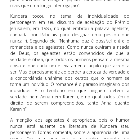
mais que uma longa interrogação”.
Kundera tocou no tema da individualidade do
personagem em seu discurso de aceitação do Prêmio
Jerusalem, em 1985, no qual lembrou a palavra agelaste,
cunhada por Rabelais para designar uma pessoa que
nunca ri. Segundo ele, “Nenhuma paz é possível entre o
romancista e os agelastes. Como nunca ouviram a risada
de Deus, os agelastes estão convencidos de que a
verdade é óbvia, que todos os homens pensam a mesma
coisa e que cada um é exatamente aquilo que acredita
ser. Mas é precisamente ao perder a certeza da verdade e
a concordância unânime dos outros que o homem se
torna um indivíduo. O romance é o paraíso imaginário dos
indivíduos. É o território em que ninguém detém a
verdade, nem Anna nem Karenin, e no qual todos têm o
direito de serem compreendidos, tanto Anna quanto
Karenin”.
A menção aos agelastes é apropriada, pois o humor
nunca está ausente da literatura de Kundera (seu
personagem Tomas comenta, sobre a aparência de uma
moça: “dir-se-ia que era o estranho produto do