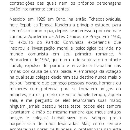
contradições das quais nem os próprios personagens
estão inteiramente conscientes.
Nascido em 1929 em Brno, na então Tchecoslováquia,
hoje República Tcheca, Kundera a princípio estudou para
ser músico como o pai, depois se interessou por cinema e
cursou a Academia de Artes Cênicas de Praga. Em 1950,
foi expulso do Partido Comunista, experiência que
inspirou a investigação moral e psicológica da vida no
mundo comunista em seu primeiro romance, A
Brincadeira, de 1967, que narra a desventura do militante
Ludvik, expulso do partido e enviado a trabalhar nas
minas por causa de uma piada. A lembrança da votação
na qual seus colegas decidiram seu destino nunca mais o
deixou: “sempre que conheço pessoas novas, homens ou
mulheres com potencial para se tornarem amigos ou
amantes, eu os projeto de volta àquele tempo, àquela
sala, e me pergunto se eles levantariam suas mãos;
ninguém jamais passou nesse teste; todos eles sempre
levantaram a mão da mesma maneira que meus antigos
amigos e colegas”. Ludvik viveu para sempre preso
naquela sala de mãos levantadas. Mas, como sempre
acontece nas obras de Kundera, o protagonista não está