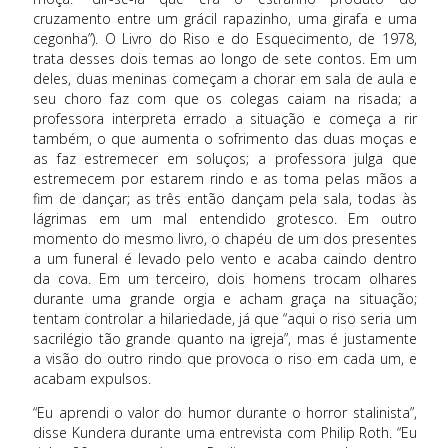
cruzamento entre um grácil rapazinho, uma girafa e uma
cegonha”). O Livro do Riso e do Esquecimento, de 1978,
trata desses dois temas ao longo de sete contos. Em um
deles, duas meninas começam a chorar em sala de aula e
seu choro faz com que os colegas caiam na risada; a
professora interpreta errado a situação e começa a rir
também, o que aumenta o sofrimento das duas moças e
as faz estremecer em soluços; a professora julga que
estremecem por estarem rindo e as toma pelas mãos a
fim de dançar; as três então dançam pela sala, todas às
lágrimas em um mal entendido grotesco. Em outro
momento do mesmo livro, o chapéu de um dos presentes
a um funeral é levado pelo vento e acaba caindo dentro
da cova. Em um terceiro, dois homens trocam olhares
durante uma grande orgia e acham graça na situação;
tentam controlar a hilariedade, já que “aqui o riso seria um
sacrilégio tão grande quanto na igreja”, mas é justamente
a visão do outro rindo que provoca o riso em cada um, e
acabam expulsos.
“Eu aprendi o valor do humor durante o horror stalinista”,
disse Kundera durante uma entrevista com Philip Roth. “Eu