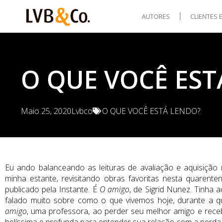
AUTORES
CLIENTES 
O QUE VOCÊ EST
Maio 25, 2020
Lvbco
O QUE VOCÊ ESTÁ LENDO?
Eu ando balanceando as leituras de avaliação e aquisição
minha estante, revisitando obras favoritas nesta quarent
publicado pela Instante. É
O amigo
, de Sigrid Nunez. Tinha 
falado muito sobre como o que vivemos hoje, durante a q
amigo
, uma professora, ao perder seu melhor amigo e rec