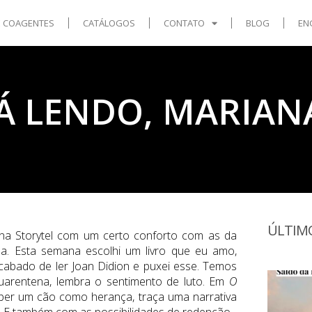
E COAGENTES
CATÁLOGOS
CONTATO
BLOG
EN
Á LENDO, MARIAN
ÚLTIM
 na Storytel com um certo conforto com as da
ena. Esta semana escolhi um livro que eu amo,
acabado de ler Joan Didion e puxei esse. Temos
uarentena, lembra o sentimento de luto. Em
O
eber um cão como herança, traça uma narrativa