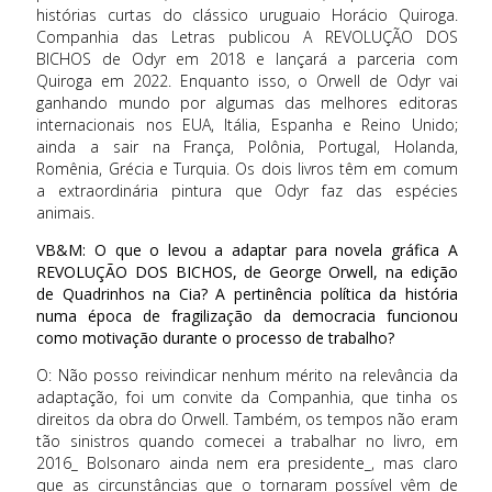
histórias curtas do clássico uruguaio Horácio Quiroga.
Companhia das Letras publicou A REVOLUÇÃO DOS
BICHOS de Odyr em 2018 e lançará a parceria com
Quiroga em 2022. Enquanto isso, o Orwell de Odyr vai
ganhando mundo por algumas das melhores editoras
internacionais nos EUA, Itália, Espanha e Reino Unido;
ainda a sair na França, Polônia, Portugal, Holanda,
Romênia, Grécia e Turquia. Os dois livros têm em comum
a extraordinária pintura que Odyr faz das espécies
animais.
VB&M: O que o levou a adaptar para novela gráfica A
REVOLUÇÃO DOS BICHOS, de George Orwell, na edição
de Quadrinhos na Cia? A pertinência política da história
numa época de fragilização da democracia funcionou
como motivação durante o processo de trabalho?
O: Não posso reivindicar nenhum mérito na relevância da
adaptação, foi um convite da Companhia, que tinha os
direitos da obra do Orwell. Também, os tempos não eram
tão sinistros quando comecei a trabalhar no livro, em
2016_ Bolsonaro ainda nem era presidente_, mas claro
que as circunstâncias que o tornaram possível vêm de