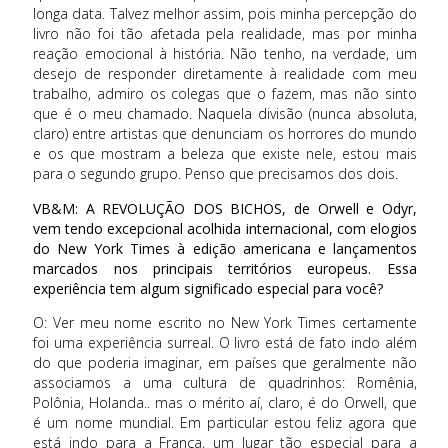
longa data. Talvez melhor assim, pois minha percepção do
livro não foi tão afetada pela realidade, mas por minha
reação emocional à história. Não tenho, na verdade, um
desejo de responder diretamente à realidade com meu
trabalho, admiro os colegas que o fazem, mas não sinto
que é o meu chamado. Naquela divisão (nunca absoluta,
claro) entre artistas que denunciam os horrores do mundo
e os que mostram a beleza que existe nele, estou mais
para o segundo grupo. Penso que precisamos dos dois.
VB&M: A REVOLUÇÃO DOS BICHOS, de Orwell e Odyr,
vem tendo excepcional acolhida internacional, com elogios
do New York Times à edição americana e lançamentos
marcados nos principais territórios europeus. Essa
experiência tem algum significado especial para você?
O: Ver meu nome escrito no New York Times certamente
foi uma experiência surreal. O livro está de fato indo além
do que poderia imaginar, em países que geralmente não
associamos a uma cultura de quadrinhos: Romênia,
Polônia, Holanda.. mas o mérito aí, claro, é do Orwell, que
é um nome mundial. Em particular estou feliz agora que
está indo para a França, um lugar tão especial para a