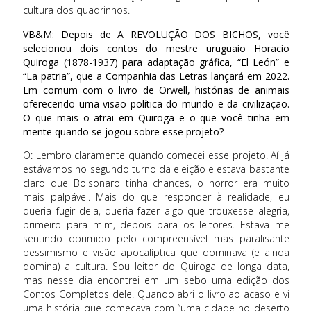
cultura dos quadrinhos.
VB&M: Depois de A REVOLUÇÃO DOS BICHOS, você
selecionou dois contos do mestre uruguaio Horacio
Quiroga (1878-1937) para adaptação gráfica, “El León” e
“La patria”, que a Companhia das Letras lançará em 2022.
Em comum com o livro de Orwell, histórias de animais
oferecendo uma visão política do mundo e da civilização.
O que mais o atrai em Quiroga e o que você tinha em
mente quando se jogou sobre esse projeto?
O: Lembro claramente quando comecei esse projeto. Aí já
estávamos no segundo turno da eleição e estava bastante
claro que Bolsonaro tinha chances, o horror era muito
mais palpável. Mais do que responder à realidade, eu
queria fugir dela, queria fazer algo que trouxesse alegria,
primeiro para mim, depois para os leitores. Estava me
sentindo oprimido pelo compreensível mas paralisante
pessimismo e visão apocalíptica que dominava (e ainda
domina) a cultura. Sou leitor do Quiroga de longa data,
mas nesse dia encontrei em um sebo uma edição dos
Contos Completos dele. Quando abri o livro ao acaso e vi
uma história que começava com “uma cidade no deserto