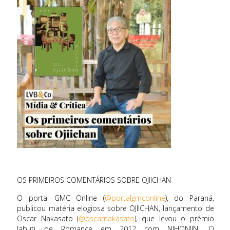
OS PRIMEIROS COMENTÁRIOS SOBRE OJIICHAN
O portal GMC Online (
@portalgmconline
), do Paraná,
publicou matéria elogiosa sobre OJIICHAN, lançamento de
Oscar Nakasato (
@oscarnakasato
), que levou o prêmio
Jabuti de Romance em 2012 com NIHONJIN. O