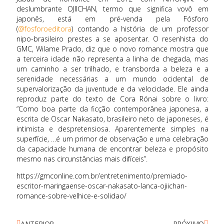
deslumbrante OJIICHAN, termo que significa vovô em
japonês, está em pré-venda pela Fósforo
(
@fosforoeditora
) contando a história de um professor
nipo-brasileiro prestes a se aposentar. O resenhista do
GMC, Wilame Prado, diz que o novo romance mostra que
a terceira idade não representa a linha de chegada, mas
um caminho a ser trilhado, e transborda a beleza e a
serenidade necessárias a um mundo ocidental de
supervalorização da juventude e da velocidade. Ele ainda
reproduz parte do texto de Cora Rónai sobre o livro:
“Como boa parte da ficção contemporânea japonesa, a
escrita de Oscar Nakasato, brasileiro neto de japoneses, é
intimista e despretensiosa. Aparentemente simples na
superfície, …é um primor de observação e uma celebração
da capacidade humana de encontrar beleza e propósito
mesmo nas circunstâncias mais difíceis”.
https://gmconline.com.br/entretenimento/premiado-
escritor-maringaense-oscar-nakasato-lanca-ojiichan-
romance-sobre-velhice-e-solidao/
ANTERIOR
PRÓXIMO