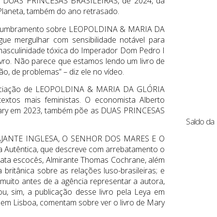
 DUAS PRINCESAS BRASILEIRAS, de 2024, da
aneta, também do ano retrasado.
deslumbramento sobre LEOPOLDINA & MARIA DA
gue mergulhar com sensibilidade notável para
a masculinidade tóxica do Imperador Dom Pedro I
ivro. Não parece que estamos lendo um livro de
ão, de problemas” – diz ele no vídeo.
apreciação de LEOPOLDINA & MARIA DA GLÓRIA
extos mais feministas. O economista Alberto
 Mary em 2023, também põe as DUAS PRINCESAS
Saldo da 
A VIAJANTE INGLESA, O SENHOR DOS MARES E O
utêntica, que descreve com arrebatamento o
rata escocês, Almirante Thomas Cochrane, além
britânica sobre as relações luso-brasileiras; e
uito antes de a agência representar a autora,
u, sim, a publicação desse livro pela Leya em
 em Lisboa, comentam sobre ver o livro de Mary