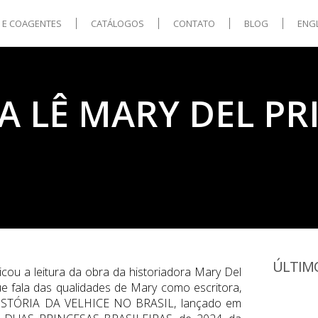
S E COAGENTES
CATÁLOGOS
CONTATO
BLOG
ENG
 LÊ MARY DEL PR
ÚLTIM
dicou a leitura da obra da historiadora Mary Del
e fala das qualidades de Mary como escritora,
 HISTÓRIA DA VELHICE NO BRASIL, lançado em