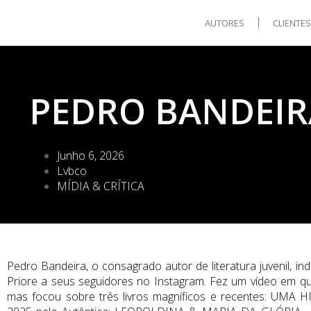
AUTORES
CLIENTE
PEDRO BANDEIRA
Junho 6, 2026
Lvbco
MÍDIA & CRÍTICA
Pedro Bandeira, o consagrado autor de literatura juvenil, in
Priore a seus seguidores no Instagram. Fez um vídeo em qu
mas focou sobre três livros magníficos e recentes: UMA