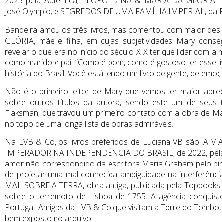
2025 pela Autêntica; LEOPOLDINA & MARIA DA GLÓRIA –
José Olympio; e SEGREDOS DE UMA FAMÍLIA IMPERIAL, da Pl
Bandeira amou os três livros, mas comentou com maior 
GLÓRIA, mãe e filha, em cujas subjetividades Mary conse
revelar o que era no início do século XIX ter que lidar com 
como marido e pai. “Como é bom, como é gostoso ler esse l
história do Brasil. Você está lendo um livro de gente, de emoç
Não é o primeiro leitor de Mary que vemos ter maior 
sobre outros títulos da autora, sendo este um de seus t
Flaksman, que travou um primeiro contato com a obra de
no topo de uma longa lista de obras admiráveis.
Na LVB & Co, os livros preferidos de Luciana VB são: 
IMPERADOR NA INDEPENDÊNCIA DO BRASIL, de 2022, pela A
amor não correspondido da escritora Maria Graham pelo pi
de projetar uma mal conhecida ambiguidade na interferência 
MAL SOBRE A TERRA, obra antiga, publicada pela Topbooks m
sobre o terremoto de Lisboa de 1755. A agência conquisto
Portugal. Amigos da LVB & Co que visitam a Torre do Tombo,
bem exposto no arquivo.