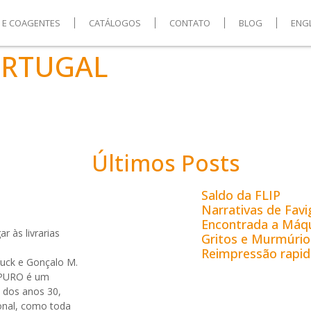
S E COAGENTES
CATÁLOGOS
CONTATO
BLOG
ENG
ORTUGAL
Últimos Posts
Saldo da FLIP
Narrativas de Fav
Encontrada a Máqu
r às livrarias
Gritos e Murmúrio
Reimpressão rapid
luck e Gonçalo M.
. PURO é um
l dos anos 30,
ional, como toda