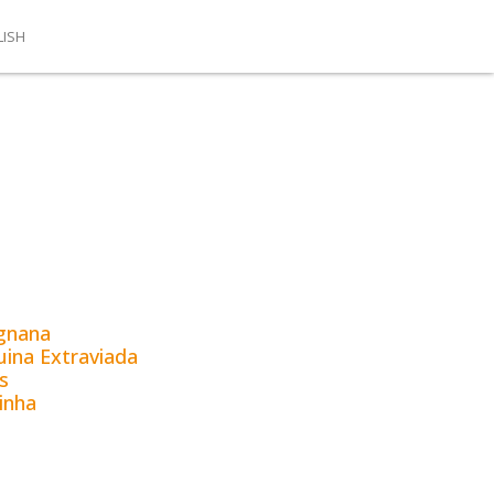
LISH
ignana
ina Extraviada
s
inha