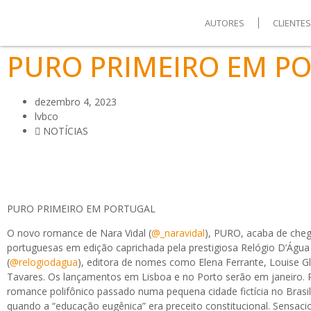
AUTORES
CLIENTE
PURO PRIMEIRO EM P
dezembro 4, 2023
lvbco
NOTÍCIAS
PURO PRIMEIRO EM PORTUGAL
O novo romance de Nara Vidal (
@_naravidal
), PURO, acaba de chega
portuguesas em edição caprichada pela prestigiosa Relógio D’Água
(
@relogiodagua
), editora de nomes como Elena Ferrante, Louise G
Tavares. Os lançamentos em Lisboa e no Porto serão em janeiro
romance polifônico passado numa pequena cidade fictícia no Brasi
quando a “educação eugênica” era preceito constitucional. Sensac