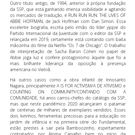
Outro título antigo, de 1994, anterior à própria fundação
da SSP, que está ganhando imensa visibilidade e agitando
os mercados de tradução, é RUN RUN RUN: THE LIVES OF
ABBIE HOFFMAN, de Jack Hoffman com Dan Simon. Essa
excelente biografia, escrita pelo irmão do líder yippie do
Partido Internacional da Juventude com o editor da SSP
e
relançada em 2019
, certamente está contando com baita
mãozinha do filme da Netflix “Os 7 de Chicago”. O trabalho
de interpretação de Sacha Baron Cohen no papel de
Abbie joga luz e confere protagonismo àquele que foi a
mais brilhante liderança da oposição à presença
americana no Vietnã.
Há outros casos como a obra infantil de Innosanto
Nagara, principalmente A IS FOR ACTIVISM/A DE ATIVISMO e
COUNTING ON COMMUNITY/CONTANDO COM A
COMUNIDADE, há anos carros-chefes do catálogo da SSP,
mas que neste pandêmico 2020 alcançaram o patamar
de centenas de milhares de exemplares vendidos. Esses
dois livrinhos, ferramentas preciosas para a educação no
jardim de infância e na primeira série do Fundamental,
estão prestes a sair pela Bamboozinho, espertamente
contratados por Aloma Carvalho bem no início da