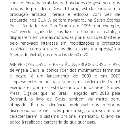
consequência natural das barbaridades do governo e dos
modos do presidente Donald Trump, está fazendo bem à
produção artística, literária e editorial com viés de
esquerda nos EUA. A editora novaiorquina Seven Stories
Press, fundada por Dan Simon em 1995, por exemplo,
está vendo alguns de seus livros de fundo de catálogo
dispararem em vendas motivadas por Black Lives Matter e
pelo renovado interesse em mobilizações e protestos
históricos, como a luta pelos direitos civis e a oposição à
Guerra do Vietnã, nas décadas de 60 e 70.
ARE PRISONS OBSOLETE?/ESTÃO AS PRISÕES OBSOLETAS?,
de Angela Davis, a icônica líder dos movimentos feminista
e negro, é um lançamento de 2003 e em 2020
simplesmente pulou para vendas na ordem de 15 mil
exemplares por mês. Está fazendo o ano da Seven Stories
Press. Diga-se que no Brasil, lançado em 2018 pela
Bertrand, o livro de Davis também vai muito bem,
obrigado. É uma denúncia irrefutável dos métodos
discricionários e ineficazes para a segurança social, que
caracterizaram o sistema prisional americano. O livro se
aplica à realidade carcerária de qualquer país.