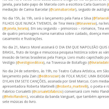
Janela, para bate-papo de Marcela com a escritora Carla Guerson (
mediação de Carina Barcelar (
@carinabarcelar
), seguido de autógra
No dia 15h, às 19h, será o lançamento pela Faria e Silva (
@fariaesil
FILHOS QUE NUNCA TIVEMOS, de Tina Vieira (
@tinavieiraa
), na liv
(
@janela_livraria
). Em seu segundo – primoroso – romance, Tina ent
de quatro personagens numa narrativa sobre cuidado, doença ment
casamento e frustrações.
No dia 21, Marco Morel assinará O DIA EM QUE NAPOLEÃO QUIS
BRASIL, fruto de longa e minuciosa pesquisa histórica sobre as vári
invasão de terras brasileiras pela França. Livro muito caprichado po
Vestígio (
@vestigioeditora
), na Travessa de Botafogo (
@livrariadat
No dia 24 de setembro, às 19h, no Teatro Cultura Artística, em São
lançamento pela Zain (
@editorazain
) de FOLK MUSIC: UMA BIOGR
DYLAN EM SETE CANÇÕES, assinada por Greil Marcus. Com media
apresentadora Roberta Martinelli (
@roberta_martinelli
), o poeta e 
Fabrício Corsaletti (
@corsalettifabricio
) conversará com Helio Fland
(
@helioflanders
), vocalista da banda Vanguart, que também apresen
sete músicas do livro.