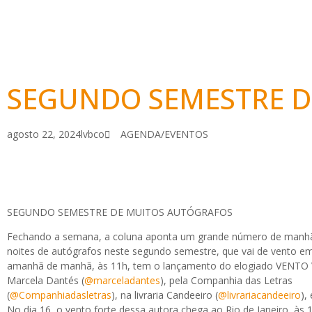
SEGUNDO SEMESTRE D
agosto 22, 2024
lvbco
AGENDA/EVENTOS
SEGUNDO SEMESTRE DE MUITOS AUTÓGRAFOS
Fechando a semana, a coluna aponta um grande número de manhã
noites de autógrafos neste segundo semestre, que vai de vento em
amanhã de manhã, às 11h, tem o lançamento do elogiado VENTO 
Marcela Dantés (
@marceladantes
), pela Companhia das Letras
(
@Companhiadasletras
), na livraria Candeeiro (
@livrariacandeeiro
),
No dia 16, o vento forte dessa autora chega ao Rio de Janeiro, às 1