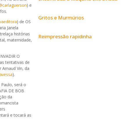
@carlaguerson
) e
fos.
Gritos e Murmúrios
vaeditora
) de OS
raria Janela
relaça histórias
Reimpressão rapidinha
al, maternidade,
 INVADIR O
as tentativas de
r Arnaud Vin, da
ravessa
).
 Paulo, será o
AFIA DE BOB
ção da
romancista
ers
tará e tocará as