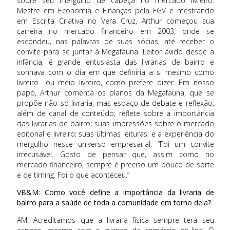
sobre seu mergulho de cabeça no mercado livreiro.
Mestre em Economia e Finanças pela FGV e mestrando
em Escrita Criativa no Vera Cruz, Arthur começou sua
carreira no mercado financeiro em 2003, onde se
escondeu, nas palavras de suas sócias, até receber o
convite para se juntar à Megafauna. Leitor ávido desde a
infância, é grande entusiasta das livrarias de bairro e
sonhava com o dia em que definiria a si mesmo como
livreiro_ ou meio livreiro, como prefere dizer. Em nosso
papo, Arthur comenta os planos da Megafauna, que se
propõe não só livraria, mas espaço de debate e reflexão,
além de canal de conteúdo; reflete sobre a importância
das livrarias de bairro; suas impressões sobre o mercado
editorial e livreiro; suas últimas leituras; e a experiência do
mergulho nesse universo empresarial: “Foi um convite
irrecusável. Gosto de pensar que, assim como no
mercado financeiro, sempre é preciso um pouco de sorte
e de timing. Foi o que aconteceu.”
VB&M: Como você define a importância da livraria de
bairro para a saúde de toda a comunidade em torno dela?
AM: Acreditamos que a livraria física sempre terá seu