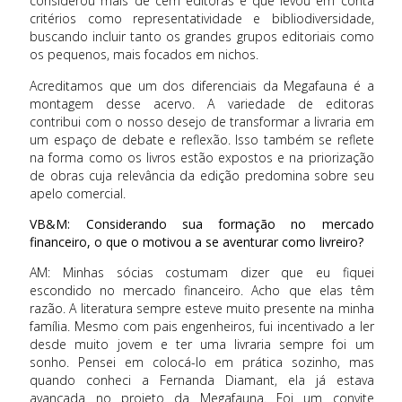
considerou mais de cem editoras e que levou em conta
critérios como representatividade e bibliodiversidade,
buscando incluir tanto os grandes grupos editoriais como
os pequenos, mais focados em nichos.
Acreditamos que um dos diferenciais da Megafauna é a
montagem desse acervo. A variedade de editoras
contribui com o nosso desejo de transformar a livraria em
um espaço de debate e reflexão. Isso também se reflete
na forma como os livros estão expostos e na priorização
de obras cuja relevância da edição predomina sobre seu
apelo comercial.
VB&M: Considerando sua formação no mercado
financeiro, o que o motivou a se aventurar como livreiro?
AM: Minhas sócias costumam dizer que eu fiquei
escondido no mercado financeiro. Acho que elas têm
razão. A literatura sempre esteve muito presente na minha
família. Mesmo com pais engenheiros, fui incentivado a ler
desde muito jovem e ter uma livraria sempre foi um
sonho. Pensei em colocá-lo em prática sozinho, mas
quando conheci a Fernanda Diamant, ela já estava
avançada no projeto da Megafauna. Foi um convite