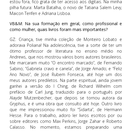
estou fora, fico grata de ter acesso aos digitais. Na minha
pilha futura: Marta Batalha, o novo de Tatiana Salem Levy,
Maicon Tenfen e Adriana Lisboa.
VB&M: Na sua formação em geral, como profissional e
como mulher, quais livros foram mais importantes?
GZ: Criança, tive minha coleção de Monteiro Lobato e
adorava Poliana! Na adolescência, tive a sorte de ter um
ótimo professor de literatura no ensino médio no
Andrews, que nos mostrou vários bons autores brasileiros.
Me marcaram muito “O encontro marcado”, de Fernando
Sabino; “Gabriela cravo e canela”, de Jorge Amado; e “Feliz
Ano Novo”, de José Rubem Fonseca, até hoje um dos
meus autores prediletos. Na parte espiritual, ainda jovem
ganhei a versão do I Ching, de Richard Wilhelm com
prefácio de Carl Jung, traduzido para o português por
Alayde Mutzenbecher, que depois se tornou autora da
Gryphus, e é uma obra que consulto até hoje. Outro livro
que me impressionou muito foi “Sidarta”, de Hermann
Hesse. Para o trabalho, adoro ler livros escritos por ou
sobre editores como Max Perkins, Jorge Zahar e Roberto
Calasso. No momento, estamos preparando uma