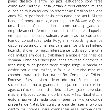
piano clássico e entrei no jazz, estudando com feras
como Ron Carter e Sheila Jordan e frequentando muitos
clubes de música ao vivo. Ao retornar ao Brasil no final dos
anos 80, o pop/rock havia estourado por aqui. Muitas
bandas fazendo sucesso, e entrei para o
Afrodite se Quiser
,
uma banda só de mulheres com uma pegada de
empoderamento feminino, com letras diferentes daquelas
em que as mulheres sofriam, eram elas no comando.
Fomos contratadas pela Polygram Records, gravamos
disco, estouramos uma música e viajamos o Brasil inteiro
fazendo shows, foi muito interessante tudo isso. Era uma
vida maluca em que eu trabalhava à noite e nos finais de
semana. Tinha dois filhos pequenos em casa e comecei a
ficar insegura de passar tanto tempo longe. A banda se
desfez por outras razões, e foi aí que minha mãe me
chamou para trabalhar na então Companhia Editora
Forense. Eles haviam detectado na Forense uma
sazonalidade muito grande, ou seja, em março e em
agosto, início dos semestres letivos, havia grandes vendas,
mas em épocas como a do Dia das Mães, Natal etc., a
editora não vendia nada, pois ninguém dá livro jurídico de
presente de Natal. Daí surgiu a ideia de fazer a Gryphus
dentro da Forense, para compensar essa sazonalidade.