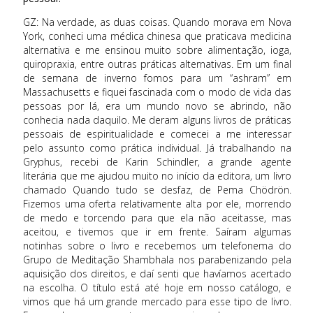
GZ: Na verdade, as duas coisas. Quando morava em Nova
York, conheci uma médica chinesa que praticava medicina
alternativa e me ensinou muito sobre alimentação, ioga,
quiropraxia, entre outras práticas alternativas. Em um final
de semana de inverno fomos para um “ashram” em
Massachusetts e fiquei fascinada com o modo de vida das
pessoas por lá, era um mundo novo se abrindo, não
conhecia nada daquilo. Me deram alguns livros de práticas
pessoais de espiritualidade e comecei a me interessar
pelo assunto como prática individual. Já trabalhando na
Gryphus, recebi de Karin Schindler, a grande agente
literária que me ajudou muito no início da editora, um livro
chamado Quando tudo se desfaz, de Pema Chödrön.
Fizemos uma oferta relativamente alta por ele, morrendo
de medo e torcendo para que ela não aceitasse, mas
aceitou, e tivemos que ir em frente. Saíram algumas
notinhas sobre o livro e recebemos um telefonema do
Grupo de Meditação Shambhala nos parabenizando pela
aquisição dos direitos, e daí senti que havíamos acertado
na escolha. O título está até hoje em nosso catálogo, e
vimos que há um grande mercado para esse tipo de livro.