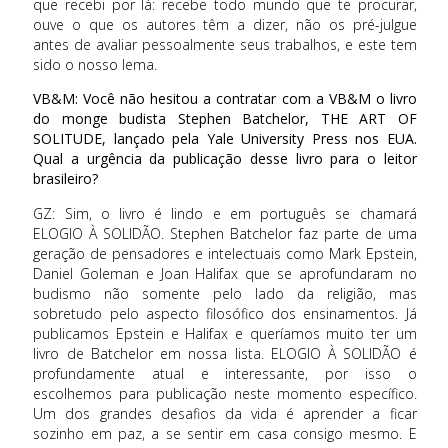
que recebi por lá: recebe todo mundo que te procurar,
ouve o que os autores têm a dizer, não os pré-julgue
antes de avaliar pessoalmente seus trabalhos, e este tem
sido o nosso lema.
VB&M: Você não hesitou a contratar com a VB&M o livro
do monge budista Stephen Batchelor, THE ART OF
SOLITUDE, lançado pela Yale University Press nos EUA.
Qual a urgência da publicação desse livro para o leitor
brasileiro?
GZ: Sim, o livro é lindo e em português se chamará
ELOGIO À SOLIDÃO. Stephen Batchelor faz parte de uma
geração de pensadores e intelectuais como Mark Epstein,
Daniel Goleman e Joan Halifax que se aprofundaram no
budismo não somente pelo lado da religião, mas
sobretudo pelo aspecto filosófico dos ensinamentos. Já
publicamos Epstein e Halifax e queríamos muito ter um
livro de Batchelor em nossa lista. ELOGIO À SOLIDÃO é
profundamente atual e interessante, por isso o
escolhemos para publicação neste momento específico.
Um dos grandes desafios da vida é aprender a ficar
sozinho em paz, a se sentir em casa consigo mesmo. E