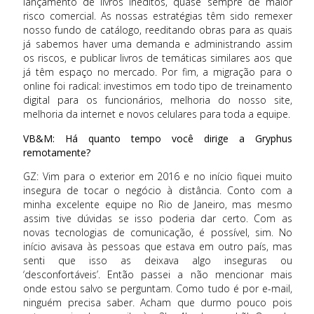
lançamento de livros inéditos, quase sempre de maior
risco comercial. As nossas estratégias têm sido remexer
nosso fundo de catálogo, reeditando obras para as quais
já sabemos haver uma demanda e administrando assim
os riscos, e publicar livros de temáticas similares aos que
já têm espaço no mercado. Por fim, a migração para o
online foi radical: investimos em todo tipo de treinamento
digital para os funcionários, melhoria do nosso site,
melhoria da internet e novos celulares para toda a equipe.
VB&M: Há quanto tempo você dirige a Gryphus
remotamente?
GZ: Vim para o exterior em 2016 e no início fiquei muito
insegura de tocar o negócio à distância. Conto com a
minha excelente equipe no Rio de Janeiro, mas mesmo
assim tive dúvidas se isso poderia dar certo. Com as
novas tecnologias de comunicação, é possível, sim. No
início avisava às pessoas que estava em outro país, mas
senti que isso as deixava algo inseguras ou
‘desconfortáveis’. Então passei a não mencionar mais
onde estou salvo se perguntam. Como tudo é por e-mail,
ninguém precisa saber. Acham que durmo pouco pois