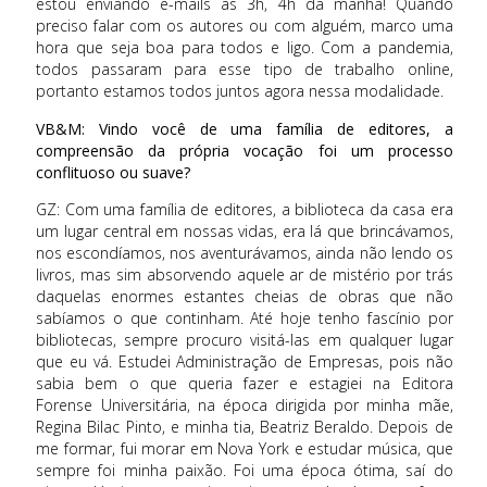
estou enviando e-mails às 3h, 4h da manhã! Quando
preciso falar com os autores ou com alguém, marco uma
hora que seja boa para todos e ligo. Com a pandemia,
todos passaram para esse tipo de trabalho online,
portanto estamos todos juntos agora nessa modalidade.
VB&M: Vindo você de uma família de editores, a
compreensão da própria vocação foi um processo
conflituoso ou suave?
GZ: Com uma família de editores, a biblioteca da casa era
um lugar central em nossas vidas, era lá que brincávamos,
nos escondíamos, nos aventurávamos, ainda não lendo os
livros, mas sim absorvendo aquele ar de mistério por trás
daquelas enormes estantes cheias de obras que não
sabíamos o que continham. Até hoje tenho fascínio por
bibliotecas, sempre procuro visitá-las em qualquer lugar
que eu vá. Estudei Administração de Empresas, pois não
sabia bem o que queria fazer e estagiei na Editora
Forense Universitária, na época dirigida por minha mãe,
Regina Bilac Pinto, e minha tia, Beatriz Beraldo. Depois de
me formar, fui morar em Nova York e estudar música, que
sempre foi minha paixão. Foi uma época ótima, saí do