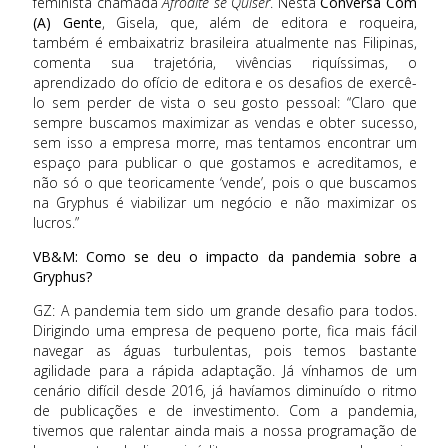
feminista chamada
Afrodite se Quiser
. Nesta
Conversa Com
(A) Gente
, Gisela, que, além de editora e roqueira,
também é embaixatriz brasileira atualmente nas Filipinas,
comenta sua trajetória, vivências riquíssimas, o
aprendizado do ofício de editora e os desafios de exercê-
lo sem perder de vista o seu gosto pessoal: “Claro que
sempre buscamos maximizar as vendas e obter sucesso,
sem isso a empresa morre, mas tentamos encontrar um
espaço para publicar o que gostamos e acreditamos, e
não só o que teoricamente ‘vende’, pois o que buscamos
na Gryphus é viabilizar um negócio e não maximizar os
lucros.”
VB&M: Como se deu o impacto da pandemia sobre a
Gryphus?
GZ: A pandemia tem sido um grande desafio para todos.
Dirigindo uma empresa de pequeno porte, fica mais fácil
navegar as águas turbulentas, pois temos bastante
agilidade para a rápida adaptação. Já vínhamos de um
cenário difícil desde 2016, já havíamos diminuído o ritmo
de publicações e de investimento. Com a pandemia,
tivemos que ralentar ainda mais a nossa programação de