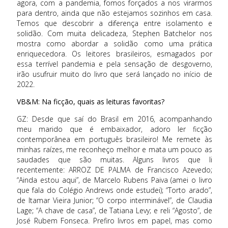
agora, com a pandemia, fomos forçados a nos virarmos
para dentro, ainda que não estejamos sozinhos em casa.
Temos que descobrir a diferença entre isolamento e
solidão. Com muita delicadeza, Stephen Batchelor nos
mostra como abordar a solidão como uma prática
enriquecedora. Os leitores brasileiros, esmagados por
essa terrível pandemia e pela sensação de desgoverno,
irão usufruir muito do livro que será lançado no início de
2022.
VB&M: Na ficção, quais as leituras favoritas?
GZ: Desde que saí do Brasil em 2016, acompanhando
meu marido que é embaixador, adoro ler ficção
contemporânea em português brasileiro! Me remete às
minhas raízes, me reconheço melhor e mata um pouco as
saudades que são muitas. Alguns livros que li
recentemente: ARROZ DE PALMA de Francisco Azevedo;
“Ainda estou aqui”, de Marcelo Rubens Paiva (amei o livro
que fala do Colégio Andrews onde estudei); “Torto arado”,
de Itamar Vieira Junior; “O corpo interminável”, de Claudia
Lage; “A chave de casa”, de Tatiana Levy; e reli “Agosto”, de
José Rubem Fonseca. Prefiro livros em papel, mas como