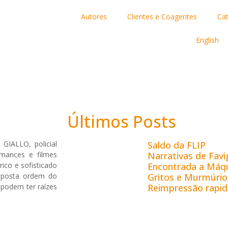
Autores
Clientes e Coagentes
Ca
English
Últimos Posts
IALLO, policial
Saldo da FLIP
mances e filmes
Narrativas de Fav
ico e sofisticado
Encontrada a Máqu
suposta ordem do
Gritos e Murmúrio
 podem ter raízes
Reimpressão rapid