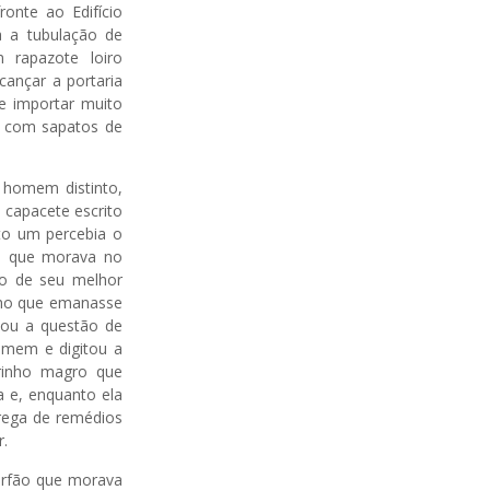
onte ao Edifício
a a tubulação de
 rapazote loiro
cançar a portaria
se importar muito
, com sapatos de
 homem distinto,
 capacete escrito
to um percebia o
, que morava no
uco de seu melhor
anho que emanasse
xou a questão de
omem e digitou a
irinho magro que
 e, enquanto ela
trega de remédios
r.
órfão que morava