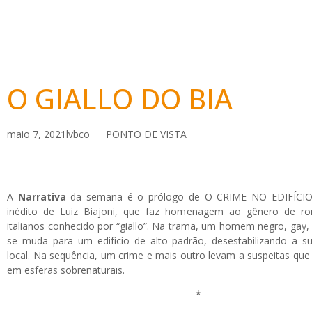
O GIALLO DO BIA
maio 7, 2021
lvbco
PONTO DE VISTA
A
Narrativa
da semana é o prólogo de O CRIME NO EDIFÍCIO G
inédito de Luiz Biajoni, que faz homenagem ao gênero de ro
italianos conhecido por “giallo”. Na trama, um homem negro, gay, r
se muda para um edifício de alto padrão, desestabilizando a 
local. Na sequência, um crime e mais outro levam a suspeitas que
em esferas sobrenaturais.
*