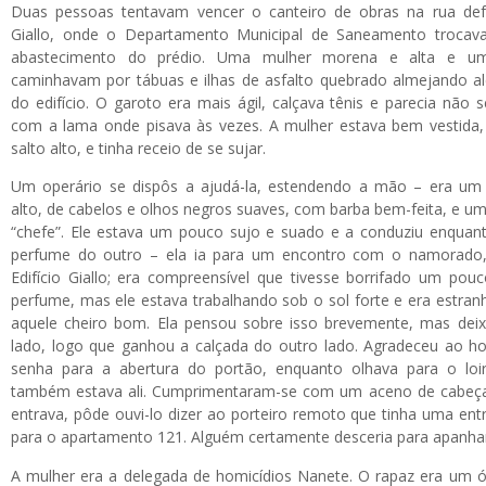
Duas pessoas tentavam vencer o canteiro de obras na rua defr
Giallo, onde o Departamento Municipal de Saneamento trocav
abastecimento do prédio. Uma mulher morena e alta e um
caminhavam por tábuas e ilhas de asfalto quebrado almejando al
do edifício. O garoto era mais ágil, calçava tênis e parecia não 
com a lama onde pisava às vezes. A mulher estava bem vestida
salto alto, e tinha receio de se sujar.
Um operário se dispôs a ajudá-la, estendendo a mão – era um
alto, de cabelos e olhos negros suaves, com barba bem-feita, e um
“chefe”. Ele estava um pouco sujo e suado e a conduziu enquan
perfume do outro – ela ia para um encontro com o namorado
Edifício Giallo; era compreensível que tivesse borrifado um po
perfume, mas ele estava trabalhando sob o sol forte e era estr
aquele cheiro bom. Ela pensou sobre isso brevemente, mas dei
lado, logo que ganhou a calçada do outro lado. Agradeceu ao h
senha para a abertura do portão, enquanto olhava para o lo
também estava ali. Cumprimentaram-se com um aceno de cabeça
entrava, pôde ouvi-lo dizer ao porteiro remoto que tinha uma en
para o apartamento 121. Alguém certamente desceria para apanha
A mulher era a delegada de homicídios Nanete. O rapaz era um 