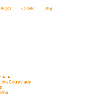
tálogos
Contato
Blog
ignana
ina Extraviada
s
inha